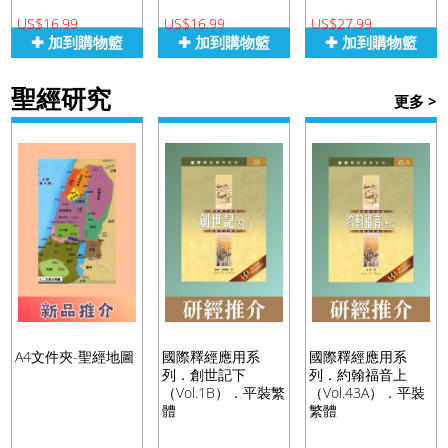
US$16.99
US$16.99
US$27.99
✚ 加到購物籃
✚ 加到購物籃
✚ 加到購物籃
聖經研究
更多 >
A4文件夾-聖經地圖
國際釋經應用系
國際釋經應用系
列．創世記下
列．約翰福音上
（Vol.1B）．平裝繁
（Vol.43A）．平裝
體
繁體