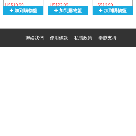
US$19.99
US$22.99
US$16.99
✚ 加到購物籃
✚ 加到購物籃
✚ 加到購物籃
聯絡我們
使用條款
私隱政策
奉獻支持
聯絡電話：(1) 626-284 1100 (Phone, Text, Signal, WhatsApp,
Zelle)
Address(by appointment only): 507 S. Stoneman, Alhambra, CA
91801, U.S.A.
Copyright 2026 Chinese Bible International (USA) Ltd. All rights reserved.