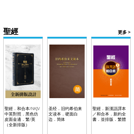
聖經研究
►
聖經
更多 >
講道／事奉
►
靈修／讀經
►
聆聽系列
►
聖經．和合本/NKJV
圣经．旧约希伯来
聖經．新漢語譯本
中英對照．黑色仿
文读本．硬面白
／和合本．新約全
兒童青少年系列
►
皮面金邊．繁/英
边．简体
書．並排版．繁體
（全新排版）