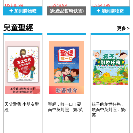
US$48.99
US$48.99
US$48.99
✚ 加到購物籃
(此產品暫時缺貨)
✚ 加到購物籃
兒童聖經
更多 >
天父愛我 小朋友聖
聖經，咬一口！硬
孩子的創世任務．
經
面中英對照．繁/英
硬面中英對照．繁/
英