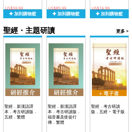
福音禮品
►
US$59.99
US$85.99
US$16.99
✚ 加到購物籃
✚ 加到購物籃
✚ 加到購物籃
聖經・主題研讀
電子書
►
更多 >
產品目錄
聖經．新漢語譯
聖經．新漢語譯
聖經．考古研讀
本．考古研讀版．
本．考古研讀版．
版．五經 + 電子版
五經．繁體
福音書及使徒行
傳．繁體