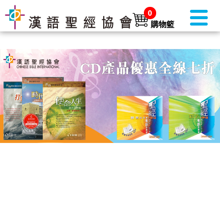
0
購物籃
書店首頁 (美國)
►
本月推介
►
聖經
►
聖經・主題研讀
►