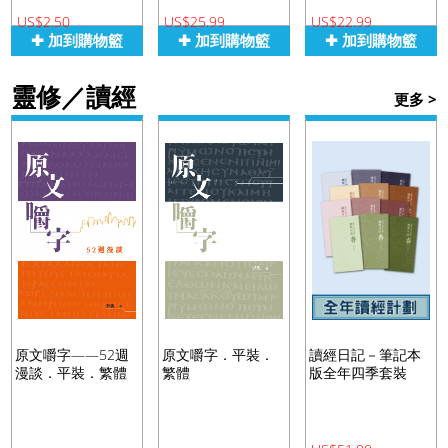
US$2.50
US$25.99
US$22.99
✚ 加到購物籃
✚ 加到購物籃
✚ 加到購物籃
靈修／讀經
更多 >
原文嚼字——52週
原文嚼字．平裝．
讀經日記－筆記本
漫談．平裝．繁體
繁體
版全年四季套裝