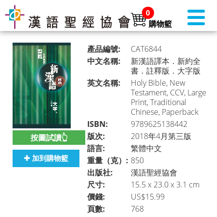
0
購物籃
產品編號:
CAT6844
中文名稱:
新漢語譯本．新約全
書．註釋版．大字版
英文名稱:
Holy Bible, New
書店首頁 (美國)
►
Testament, CCV, Large
Print, Traditional
Chinese, Paperback
ISBN:
9789625138442
本月推介
►
版次:
2018年4月第三版
按圖試讀👆
語言:
繁體中文
✚ 加到購物籃
重量（克）:
850
聖經
►
出版社:
漢語聖經協會
尺寸:
15.5 x 23.0 x 3.1 cm
價錢:
US$15.99
頁數:
768
聖經・主題研讀
►