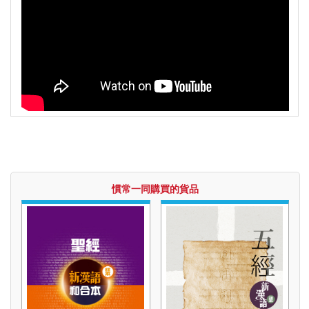
福音禮品
►
電子書
►
產品目錄
慣常一同購買的貨品