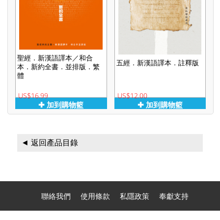
聖經．新漢語譯本／和合
五經．新漢語譯本．註釋版
本．新約全書．並排版．繁
體
US$16.99
US$12.00
✚ 加到購物籃
✚ 加到購物籃
◄ 返回產品目錄
聯絡我們
使用條款
私隱政策
奉獻支持