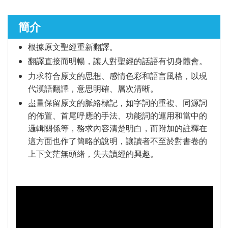
簡介
聖經研究
►
根據原文聖經重新翻譯。
翻譯直接而明暢，讓人對聖經的話語有切身體會。
講道／事奉
►
力求符合原文的思想、感情色彩和語言風格，以現
代漢語翻譯，意思明確、層次清晰。
盡量保留原文的脈絡標記，如字詞的重複、同源詞
的佈置、首尾呼應的手法、功能詞的運用和當中的
靈修／讀經
►
邏輯關係等，務求內容清楚明白，而附加的註釋在
這方面也作了簡略的說明，讓讀者不至於對書卷的
上下文茫無頭緒，失去讀經的興趣。
聆聽系列
►
兒童青少年系列
►