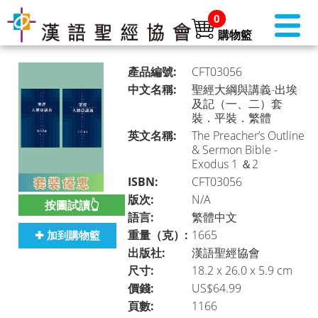
0
購物籃
產品編號:
CFT03056
中文名稱:
聖經大綱與講義-出埃
及記（一、二）套
裝．平裝．繁體
書店首頁 (美國)
►
英文名稱:
The Preacher’s Outline
& Sermon Bible -
Exodus 1 ＆2
ISBN:
CFT03056
本月推介
►
版次:
N/A
按圖試讀👆
語言:
繁體中文
重量（克）:
1665
✚ 加到購物籃
聖經
►
出版社:
漢語聖經協會
尺寸:
18.2 x 26.0 x 5.9 cm
價錢:
US$64.99
頁數:
1166
聖經・主題研讀
►