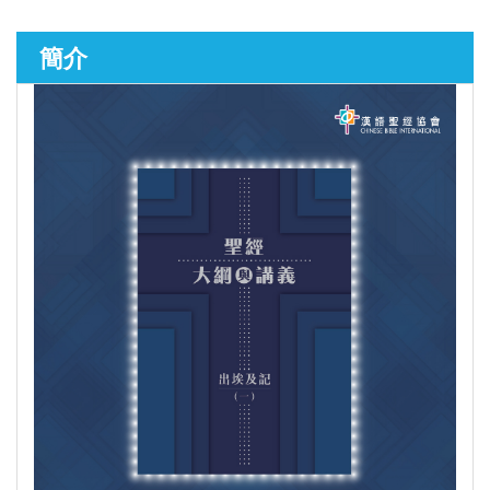
簡介
聖經研究
►
講道／事奉
►
靈修／讀經
►
聆聽系列
►
兒童青少年系列
►