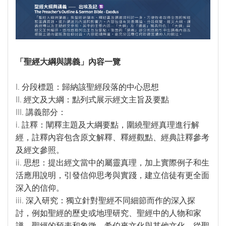
福音禮品
►
電子書
►
「聖經大綱與講義」內容一覽
I. 分段標題：歸納該聖經段落的中心思想
產品目錄
II. 經文及大綱：點列式展示經文主旨及要點
III. 講義部分：
i. 註釋：闡釋主題及大綱要點，圍繞聖經真理進行解
經，註釋內容包含原文解釋、釋經觀點、經典註釋參考
及經文參照。
ii. 思想：提出經文當中的屬靈真理，加上實際例子和生
活應用說明，引發信仰思考與實踐，建立信徒有更全面
深入的信仰。
iii. 深入研究：獨立針對聖經不同細節而作的深入探
討，例如聖經的歷史或地理研究、聖經中的人物和家
譜、聖經的預表和象徵、希伯來文化與其他文化、從聖