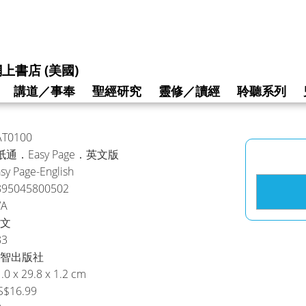
上書店 (美國)
講道／事奉
聖經研究
靈修／讀經
聆聽系列
AT0100
紙通．Easy Page．英文版
sy Page-English
895045800502
/A
文
83
智出版社
.0 x 29.8 x 1.2 cm
S$16.99