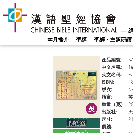
―
網
本月推介
聖經
聖經・主題研讀
產品編號:
S
中文名稱:
1
英文名稱:
Ea
ISBN:
4
版次:
N
語言:
英
重量（克）:
2
出版社:
天
尺寸:
21
價錢:
U