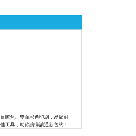
8
一目瞭然。雙面彩色印刷，易揭耐
最佳工具，助你讀懂讀通新舊約！