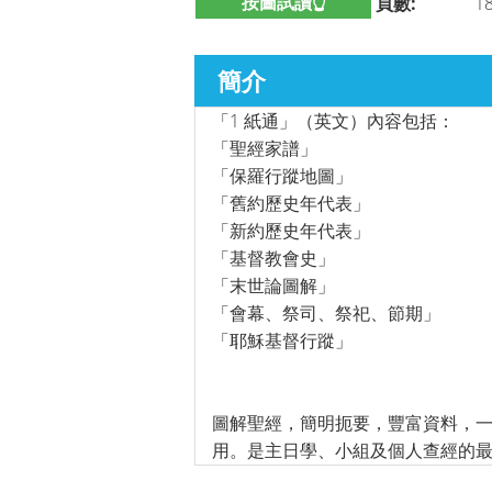
按圖試讀👆
頁數:
1
簡介
「1 紙通」（英文）內容包括：
「聖經家譜」
「保羅行蹤地圖」
「舊約歷史年代表」
「新約歷史年代表」
「基督教會史」
「末世論圖解」
「會幕、祭司、祭祀、節期」
「耶穌基督行蹤」
圖解聖經，簡明扼要，豐富資料，
用。是主日學、小組及個人查經的