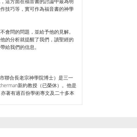
色，這方面在福音書的討論中最為明
寫作技巧等，實可作為福音書的神學
但不會問的問題，並給予他的見解。
但他的分析就提醒了我們，讀聖經的
經帶給我們的信息。
l，里士滿市聯合長老宗神學院博士）是三一
s Leatherman新約教授（已榮休）。他是
總編輯，亦著有過百份學術專文及二十多本