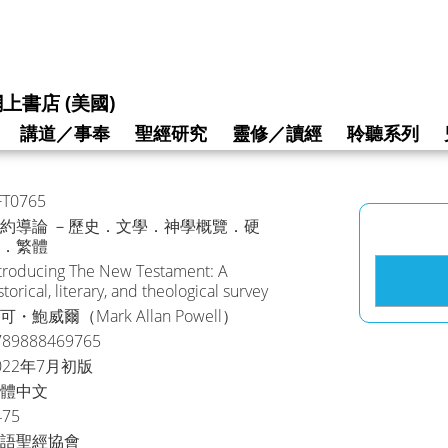
上書店 (美國)
講道／事奉
聖經研究
靈修／讀經
聆聽系列
FT0765
約導論 －歷史．文學．神學概覽．硬
．繁體
troducing The New Testament: A
storical, literary, and theological survey
可・鮑威爾（Mark Allan Powell）
789888469765
022年7月初版
體中文
475
語聖經協會