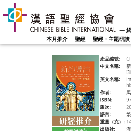
―
網
本月推介
聖經
聖經・主題研讀
產品編號:
C
中文名稱:
新
面
英文名稱:
In
hi
作者:
馬
ISBN:
9
版次:
2
語言:
繁
重量（克）:
1
出版社:
漢