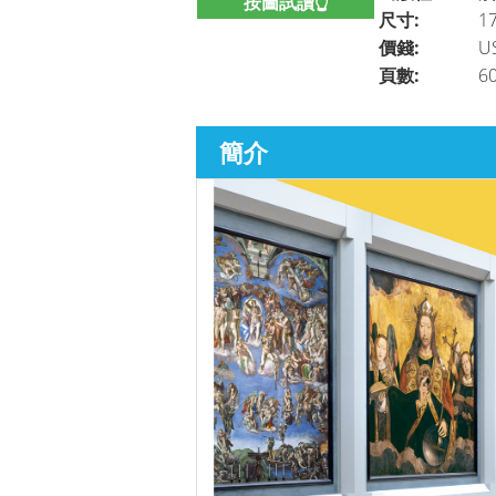
按圖試讀👆
尺寸:
17
價錢:
U
頁數:
6
簡介