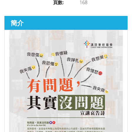
頁數:
168
聖經研究
►
簡介
講道／事奉
►
靈修／讀經
►
聆聽系列
►
兒童青少年系列
►