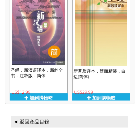
圣经．新汉语译本．新约全
新普及译本．硬面精装．白
书．注释版．简体
边(简体)
US$12.99
US$29.99
✚ 加到購物籃
✚ 加到購物籃
◄ 返回產品目錄