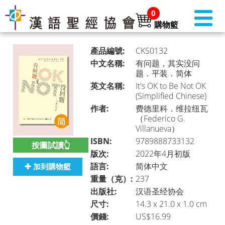
0
購物籃
產品編號:
CKS0132
中文名稱:
有问题，其实没问
题．平装．简体
英文名稱:
It's OK to Be Not OK
書店首頁 (美國)
►
(Simplified Chinese)
作者:
费德里科．维拉纽瓦
（Federico G.
Villanueva）
本月推介
►
ISBN:
9789888733132
按圖試讀👆
版次:
2022年4月初版
語言:
简体中文
✚ 加到購物籃
聖經
►
重量（克）:
237
出版社:
汉语圣经协会
尺寸:
14.3 x 21.0 x 1.0 cm
價錢:
US$16.99
聖經・主題研讀
►