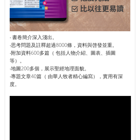
福音禮品
►
電子書
►
‧ 書卷簡介深入淺出。
‧思考問題及註釋超過8000條，資料與啓發並重。
‧附加資料600多篇（ 包括人物介紹、圖表、插圖
產品目錄
等）。
‧地圖200多個，展示聖經地理面貌。
‧專題文章40篇（ 由華人牧者精心編寫），實用有深
度。