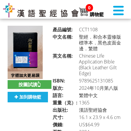
0
購物籃
產品編號:
CCT1108
中文名稱:
聖經．和合本靈修版
標準本．黑色皮面金
邊．繁體
書店首頁 (美國)
►
英文名稱:
Chinese Life
Application Bible
(Black Leather Gilt
Edge)
本月推介
►
ISBN:
9789625131085
按圖試讀👆
版次:
2024年10月第八版
語言:
繁體中文
✚ 加到購物籃
重量（克）:
1365
聖經
►
出版社:
漢語聖經協會
尺寸:
16.1 x 23.9 x 4.6 cm
價錢:
US$64.99
聖經・主題研讀
►