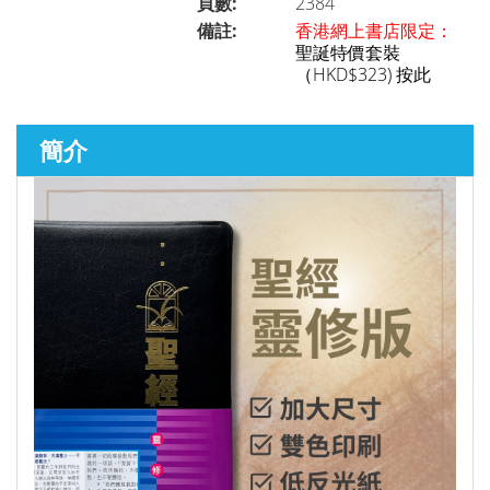
頁數:
2384
備註:
香港網上書店限定：
聖誕特價套裝
聖經研究
►
（HKD$323) 按此
簡介
講道／事奉
►
靈修／讀經
►
聆聽系列
►
兒童青少年系列
►