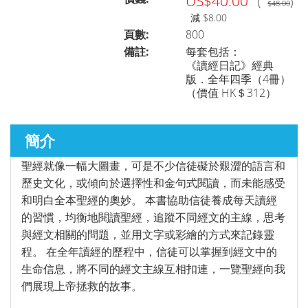
US$40.00
(
)
$48.00
減 $8.00
頁數:
800
聖經研究
►
備註:
每套包括：
《讀經日記》經典
版．全年四季（4冊）
（價值 HK＄312）
講道／事奉
►
簡介
靈修／讀經
►
聖經就像一幅大圖畫，可是不少信徒礙於艱澀的語言和
歷史文化，或傾向於選擇性和金句式閱讀，而未能感受
和明白全本聖經的奧妙。 本書協助信徒養成每天讀經
聆聽系列
►
的習慣，均衡地閱讀聖經，追蹤不同經文的主線，思考
與經文相關的問題，並用文字或彩繪的方式來記錄靈
程。 在全年讀經的歷程中，信徒可以掌握到經文中的
兒童青少年系列
►
生命信息，將不同的經文主線互相扣連，一覽聖經向我
們展現上帝拯救的故事。