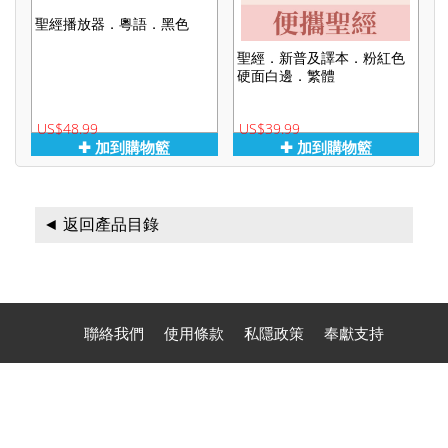
聖經播放器．粵語．黑色
聖經．新普及譯本．粉紅色
硬面白邊．繁體
US$48.99
US$39.99
✚ 加到購物籃
✚ 加到購物籃
◄ 返回產品目錄
聯絡我們
使用條款
私隱政策
奉獻支持
聯絡電話：(1) 626-284 1100 (Phone, Text, Signal, WhatsApp,