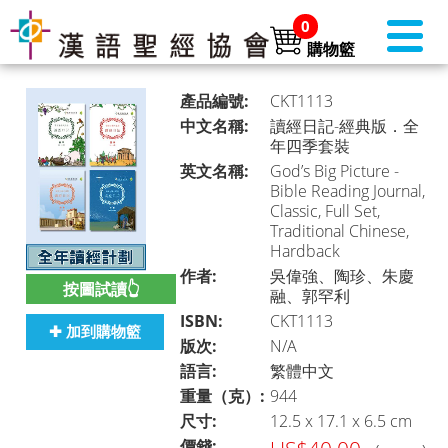
0
購物籃
產品編號:
CKT1113
中文名稱:
讀經日記-經典版．全
年四季套裝
英文名稱:
God’s Big Picture -
書店首頁 (美國)
►
Bible Reading Journal,
Classic, Full Set,
Traditional Chinese,
Hardback
本月推介
►
作者:
吳偉強、陶珍、朱慶
按圖試讀👆
融、郭罕利
ISBN:
CKT1113
✚ 加到購物籃
版次:
N/A
聖經
►
語言:
繁體中文
重量（克）:
944
尺寸:
12.5 x 17.1 x 6.5 cm
聖經・主題研讀
►
價錢: