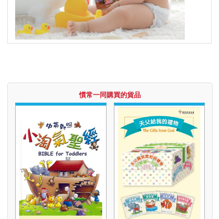
福音禮品
►
電子書
►
產品目錄
慣常一同購買的貨品