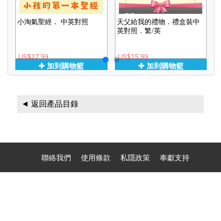
小淘氣聖經． 中英對照
天父給我的禮物．禮盒裝中
英對照．繁/英
US$27.99
US$15.99
U
✚ 加到購物籃
✚ 加到購物籃
◄ 返回產品目錄
聯絡我們
使用條款
私隱政策
奉獻支持
聯絡電話：(1) 626-284 1100 (Phone, Text, Signal, WhatsApp,
Zelle)