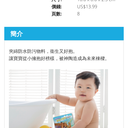
價錢:
US$13.99
頁數:
8
聖經研究
►
簡介
講道／事奉
►
夾綿防水防污物料，衞生又好抱。
讓寶寶從小擁抱好榜樣，被神陶造成為未來棟樑。
靈修／讀經
►
聆聽系列
►
兒童青少年系列
►