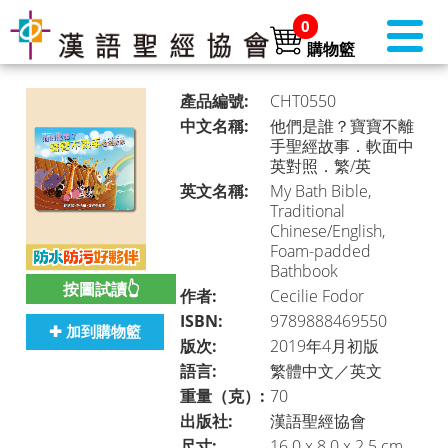
0
購物籃
產品編號:
CHT0550
中文名稱:
他們是誰？寶寶不離
手聖經故事．軟面中
英對照．繁/英
書店首頁 (美國)
►
英文名稱:
My Bath Bible,
Traditional
Chinese/English,
Foam-padded
本月推介
Bathbook
►
按圖試讀👆
作者:
Cecilie Fodor
ISBN:
9789888469550
✚ 加到購物籃
版次:
2019年4月初版
聖經
►
語言:
繁體中文／英文
重量（克）:
70
出版社:
漢語聖經協會
聖經・主題研讀
►
尺寸:
16.0 x 8.0 x 2.5 cm