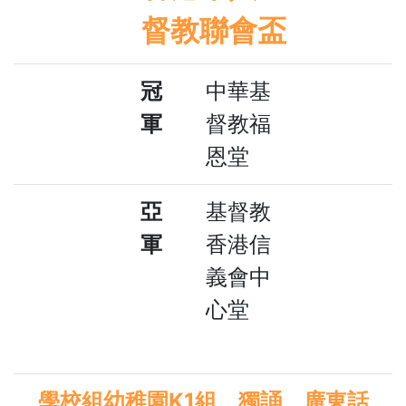
督教聯會盃
冠
中華基
軍
督教福
恩堂
亞
基督教
軍
香港信
義會中
心堂
學校組幼稚園K1組 獨誦 廣東話