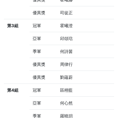
優異獎
司徒正
第3組
冠軍
霍曦澄
亞軍
邱頌琂
季軍
何詩茵
優異獎
周律行
優異獎
劉蘊蔚
第4組
冠軍
區栩藍
亞軍
何心然
季軍
羅曉玥