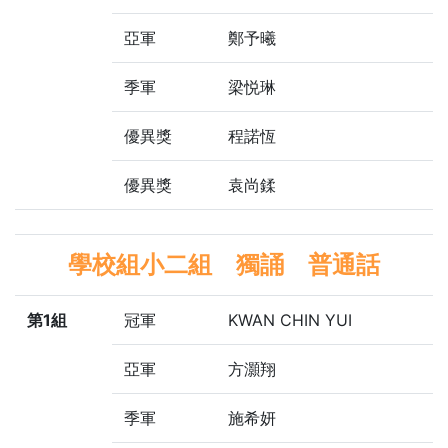
亞軍
鄭予曦
季軍
梁悦琳
優異獎
程諾恆
優異獎
袁尚鍒
學校組小二組 獨誦 普通話
第1組
冠軍
KWAN CHIN YUI
亞軍
方灝翔
季軍
施希妍