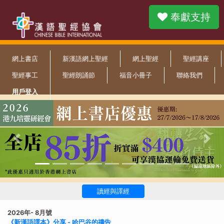
奉獻支持
網上書店
新漢語網上聖經
網上聖經
聖經講座
聖經事工
聖經朗誦節
福音小冊子
聯絡我們
用戶登入
Previous
Nex
讀經與譯經
2026年- 8月號
《新漢語譯本》分享 - 哈巴谷的禱告