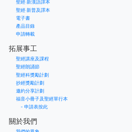
聖經‧新漢語譯本
聖經‧新普及譯本
電子書
產品目錄
申請轉載
拓展事工
聖經講座及課程
聖經朗誦節
聖經科獎勵計劃
抄經獎勵計劃
邀約分享計劃
福音小冊子及聖經單行本
- 申請表按此
關於我們
我們的異象