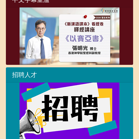
2026年- 8月號
拓展事工 - 2026第三十二屆聖經朗誦節頒獎禮回顧
2026年- 8月號
編輯手記 - 一路上，同行
2026年- 8月號
感恩與代禱 - 感恩與代禱
招聘人才
2026年- 8月號
財務報告 - 財務報告