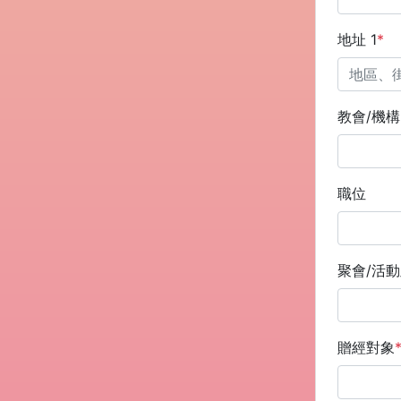
地址 1
*
教會/機
職位
聚會/活
贈經對象