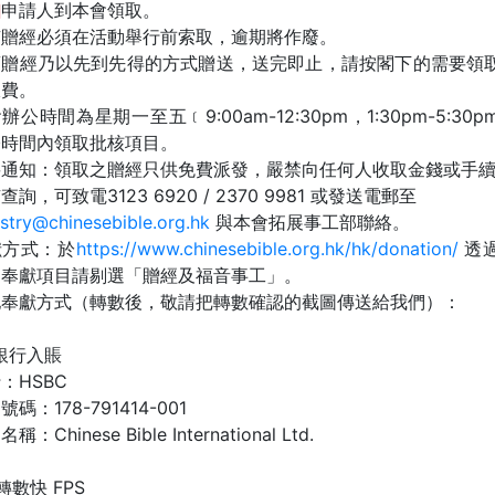
知
申請人到本會領取。
有贈經必須在活動舉行前索取，逾期將作廢。
項贈經乃以先到先得的方式贈送，送完即止，請按閣下的需要領
浪費。
辦公時間為星期一至五﹝9:00am-12:30pm，1:30pm-5:30
公時間內領取批核項目。
要通知：領取之贈經只供免費派發，嚴禁向任何人收取金錢或手
查詢，可致電3123 6920 / 2370 9981 或發送電郵至
istry@chinesebible.org.hk
與本會拓展事工部聯絡。
獻方式：於
https://www.chinesebible.org.hk/hk/donation/
透
，奉獻項目請剔選「贈經及福音事工」。
他奉獻方式（轉數後，敬請把轉數確認的截圖傳送給我們）：
銀行入賬
：HSBC
號碼：178-791414-001
稱：Chinese Bible International Ltd.
轉數快 FPS