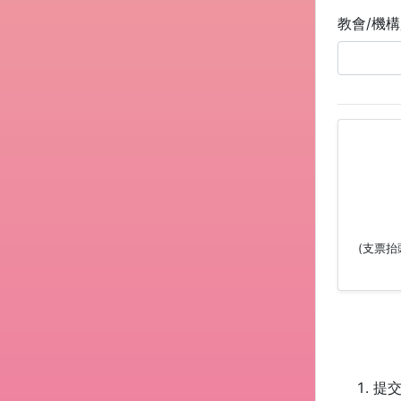
教會/機
(支票抬頭
提