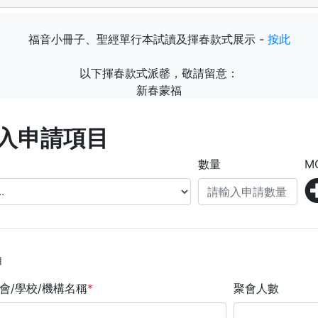
福音小冊子、聖經單行本試讀及揮春款式展示 -
按此
以下揮春款式派罄，敬請留意：
新春蒙福
入申請項目
數量
M
目
會/學校/機構名稱
*
聚會人數