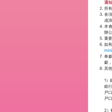
通
所
各
成
本會
辦
重
如有
min
奉
獻
其
1）
銀行
戶口
戶口名
2）