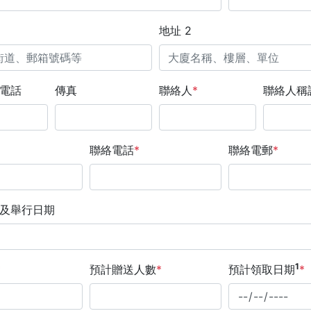
地址 2
構電話
傳真
聯絡人
*
聯絡人稱
聯絡電話
*
聯絡電郵
*
動及舉行日期
1
*
預計贈送人數
*
預計領取日期
*