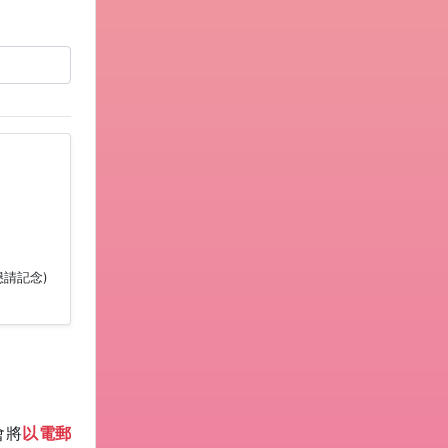
(懇請記念)
會將
以電郵