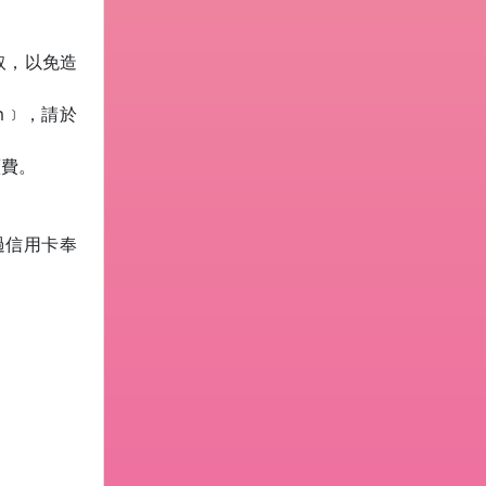
取，以免造
pm﹞，請於
續費。
過信用卡奉