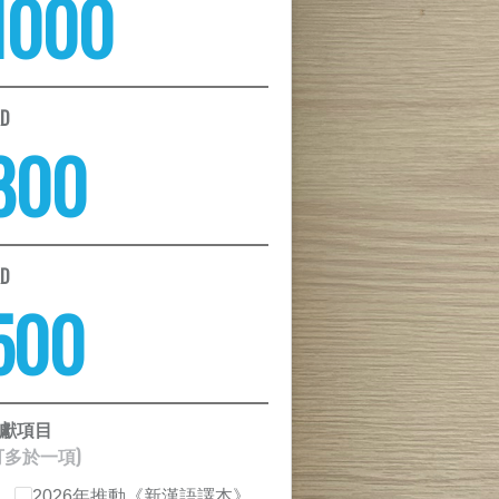
1000
KD
800
KD
500
獻項目
可多於一項)
2026年推動《新漢語譯本》