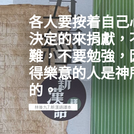
各人要按着自己
決定的來捐獻，
難，不要勉強，
得樂意的人是神
的。
林後九7.新漢語譯本