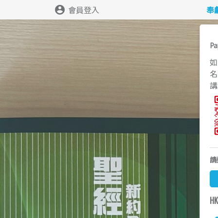
account_circle
會員登入
奉
P
如
名
講
請
H