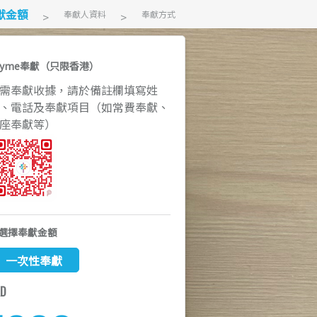
獻金額
奉獻人資料
奉獻方式
ayme奉獻（只限香港）
需奉獻收據，請於備註欄填寫姓
、電話及奉獻項目（如常費奉獻、
座奉獻等）
選擇奉獻金額
一次性奉獻
KD