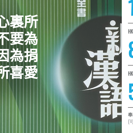
心裏所
不要為
H
因為捐
所喜愛
H
奉
(