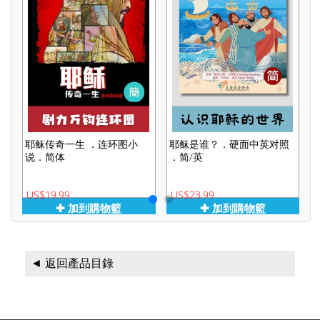
耶稣传奇一生 ．连环图小
耶稣是谁？．硬面中英对照
说．简体
．简/英
US$19.99
US$23.99
U
✚ 加到購物籃
✚ 加到購物籃
◄ 返回產品目錄