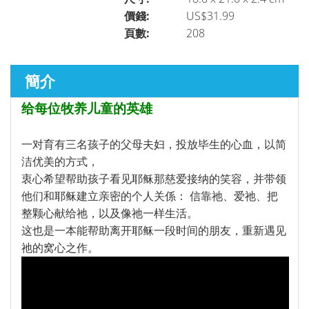
價錢:
US$31.99
頁數:
208
聖經研究
►
簡介
講道／事奉
►
给每位牧养儿童的英雄
一对育有三名孩子的父母夫妇，投放毕生的心血，以简
靈修／讀經
►
洁优美的方式，
衷心希望帮助孩子看见耶稣那慈爱接纳的笑容，并带领
他们和耶稣建立亲密的个人关係： 信靠祂、爱祂、把
聆聽系列
整颗心献给祂，以及像祂一样生活。
►
这也是一本能帮助离开耶稣一段时间的朋友，重新遇见
祂的窝心之作。
兒童青少年系列
►