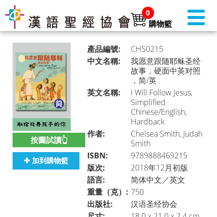
0
購物籃
產品編號:
CHS0215
中文名稱:
我愿意跟随耶稣圣经
故事．硬面中英对照
．简/英
書店首頁 (美國)
►
英文名稱:
I Will Follow Jesus,
Simplified
Chinese/English,
Hardback
本月推介
►
作者:
Chelsea Smith, Judah
按圖試讀👆
Smith
ISBN:
9789888469215
✚ 加到購物籃
版次:
2018年12月初版
聖經
►
語言:
简体中文／英文
重量（克）:
750
出版社:
汉语圣经协会
聖經・主題研讀
►
尺寸:
18.0 x 21.0 x 2.4 cm