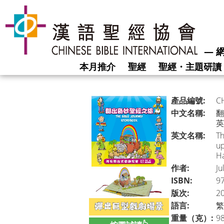
―
網
本月推介
聖經
聖經・主題研讀
產品編號:
C
中文名稱:
翻
英
英文名稱:
Th
up
H
作者:
Ju
ISBN:
9
版次:
2
語言:
繁
重量（克）:
9