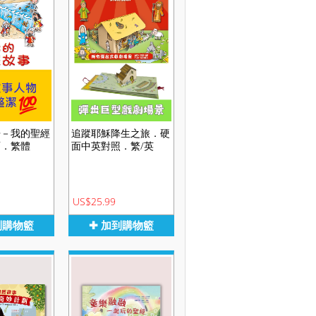
冊－我的聖經
追蹤耶穌降生之旅．硬
面．繁體
面中英對照．繁/英
US$25.99
到購物籃
✚ 加到購物籃