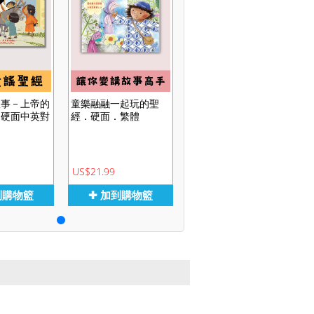
故事－上帝的
童樂融融一起玩的聖
．硬面中英對
經．硬面．繁體
US$21.99
到購物籃
✚ 加到購物籃