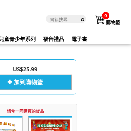
0
購物籃
兒童青少年系列
福音禮品
電子書
US$25.99
✚ 加到購物籃
慣常一同購買的貨品