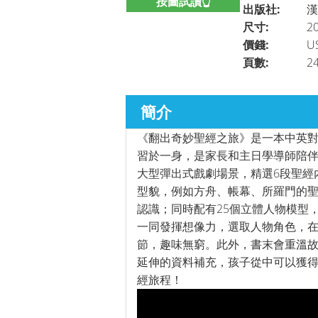
按圖試讀👆
出版社:
漢
尺寸:
20
價錢:
U
頁數:
2
簡介
《翻出奇妙聖經之旅》是一本中英
習於一身，是家長和主日學導師陪伴
大型彈出式戲劇場景，精選6段聖經
型貌，例如方舟、帳幕、所羅門的
認識；同時配有25個立體人物模型
一同發揮想像力，選取人物角色，
節，趣味無窮。此外，書末會重溫
延伸的資料補充，孩子從中可以獲
經旅程！