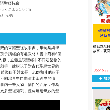
語聖經協會
.5 x 21.0 x 5.0 cm
S$25.99
4
磁貼遊戲
對照的立體聖經故事書，集玩樂與學
故事．硬
孩子讀經的有趣教材！書中附有6個
內容，立體呈現聖經中不同建築物的
聖殿等，建構孩子對古代聖經世界的
US$16.99
，鼓勵孩子與家長、老師和其他孩子
在不同場景中自由演出聖經中的情
✚ 加
故事內一些人物、物件的介紹，作為
得更多聖經知識，豐富這趟奇妙的聖