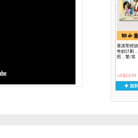
童謠聖經
奇妙計劃
照．繁/英
US$23.99
✚ 加