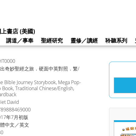
上書店 (美國)
講道／事奉
聖經研究
靈修／讀經
聆聽系列
HT0000
出奇妙聖經之旅．硬面中英對照．繁/
e Bible Journey Storybook, Mega Pop-
 Book, Traditional Chinese/English,
ardback
liet David
789888469000
017年7月初版
體中文／英文
80