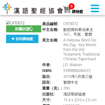
0
購物籃
產品編號:
CKT0072
按圖試讀👆
中文名稱:
默想舊約希伯來文
365．平裝．繁體
✚ 加到購物籃
英文名稱:
A Hebrew Word For
書店首頁 (美國)
►
the Day - Key Words
from the Old
Testament, Traditional
Chinese, Paperback
本月推介
►
作者:
J.D. Watson
ISBN:
9789888286072
版次:
2018年5月第三版
語言:
繁體中文
聖經
►
重量（克）:
700
出版社:
漢語聖經協會
尺寸:
15.4 x 23.0 x 2.6 cm
聖經・主題研讀
►