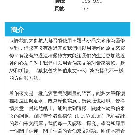
價錢:
US$19.99
頁數:
468
聖經研究
►
簡介
或許我們大多數人都習慣使用主題式小品文來作為靈修
講道／事奉
►
材料，但您有沒有想過其實我們可以用聖經的原文來靈
修？有沒有想過這種靈修方式能讓我們的生活更加貼近
神的心意？對！我們可以用希伯來文的詞彙來靈修、默
靈修／讀經
►
想和祈禱。《默想舊約希伯來文365》為您提供不一樣
的方向和方法。
聆聽系列
希伯來文是一種充滿意境與圖畫的語言，能夠大筆揮灑
►
描繪遠山與近水，既寫形也寫意，既豪壯也細膩，使得
情與意一併躍然紙上。能夠做到這樣，關鍵在於希伯來
文的詞彙。跟隨着作者韋德信（J. D. Watsan）悉心編排
兒童青少年系列
►
的希伯來文詞庫，我們每一天認識、探究、學習和應用
一個關乎信仰、關乎生命的希伯來文詞語。即使不諳希