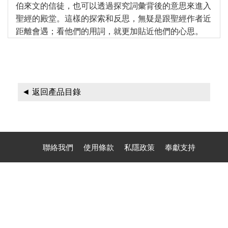
伯來文的信徒，也可以透過探究詞彙背後的意思來進入
福音禮品
►
聖經的殿堂。這樣的探索和反思，無疑是跟聖經作者近
距離會遇；看他們的用詞，就更加貼近他們的心思。
電子書
►
◄ 返回產品目錄
產品目錄
聯絡我們
使用條款
私隱政策
奉獻支持
聯絡電話：(1) 626-284 1100 (Phone, Text, Signal, WhatsApp,
Zelle)