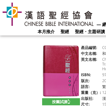
―
網
本月推介
聖經
聖經・主題研讀
產品編號:
C
中文名稱:
和
英文名稱:
Ch
Tr
Ho
ISBN:
9
版次:
2
語言:
繁
重量（克）:
1
出版社:
漢
按圖試讀👆
尺寸:
15