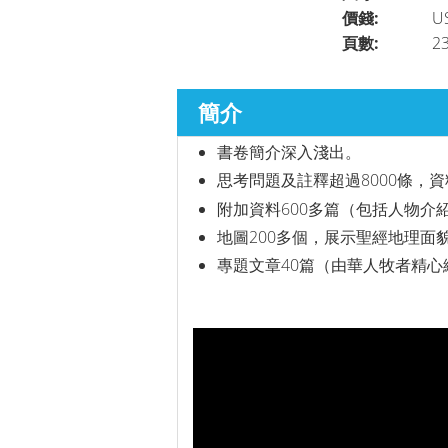
價錢:
U
頁數:
2
簡介
書卷簡介深入淺出。
思考問題及註釋超過8000條，
附加資料600多篇（包括人物介
地圖200多個，展示聖經地理面
專題文章40篇（由華人牧者精