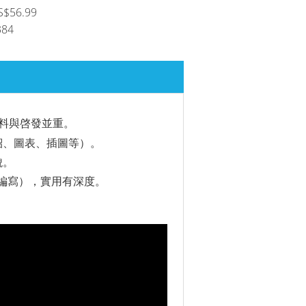
S$56.99
384
資料與啓發並重。
紹、圖表、插圖等）。
貌。
心編寫），實用有深度。