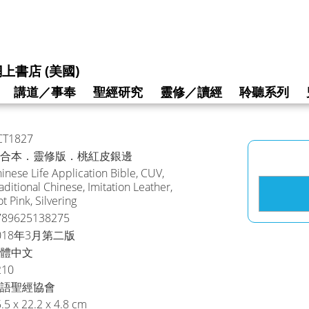
上書店 (美國)
講道／事奉
聖經研究
靈修／讀經
聆聽系列
CT1827
合本．靈修版．桃紅皮銀邊
inese Life Application Bible, CUV,
aditional Chinese, Imitation Leather,
t Pink, Silvering
789625138275
018年3月第二版
體中文
210
語聖經協會
.5 x 22.2 x 4.8 cm