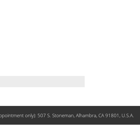
ppointment only): 507 S. Stoneman, Alhambra, CA 91801, U.S.A.
Copyright 2026 Chinese Bible International (USA) Ltd. All rights reserved.