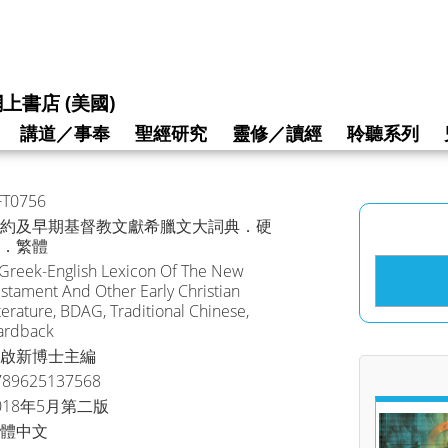
上書店 (美國)
講道／事奉
聖經研究
靈修／讀經
聆聽系列
FT0756
約及早期基督教文獻希臘文大詞典．硬
．繁體
Greek-English Lexicon Of The New
stament And Other Early Christian
terature, BDAG, Traditional Chinese,
ardback
啟新博士主編
789625137568
018年5月第二版
體中文