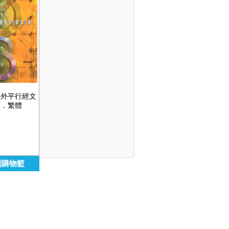
經外平行經文
面．繁體
到購物籃