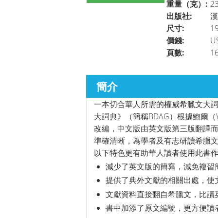
重量（克）:
2
出版社:
漢
尺寸:
19
價錢:
U
頁數:
1
簡介
一本切合華人所需的權威希臘文大詞
大詞典》（簡稱BDAG）根據鮑爾（W
改編，中文版由英文版第三版翻譯而
準確清晰，為學者及有志研讀希臘文
以下特色更有助華人讀者使用此書
減少了英文版的簡寫，減免複習
提供了典外文獻的相關出處，使
文獻資料直接翻自希臘文，比讀
書中加添了原文編號，更方便讀