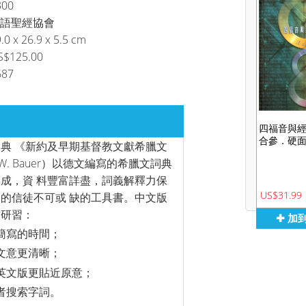
300
語聖經協會
.0 x 26.9 x 5.5 cm
S$125.00
687
四福音與
合參．硬
典 《新約及早期基督教文獻希臘文
. Bauer）以德文編寫的希臘文詞典
成，資 料豐富詳盡，詞義解釋力保
US$31.99
的信徒不可或 缺的工具書。中文版
作研習：
✚ 加
簡寫的時間；
文意更清晰；
英文版更貼近原意；
者搜索字詞。