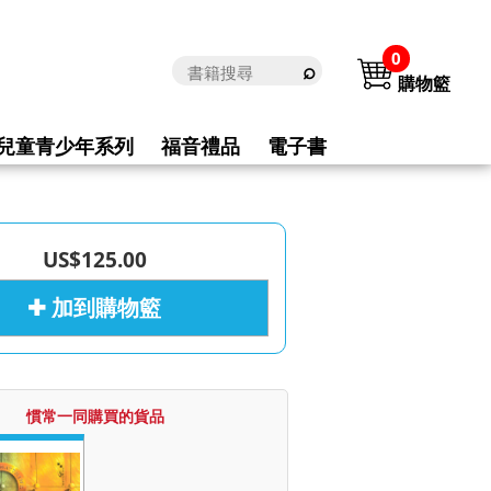
0
購物籃
兒童青少年系列
福音禮品
電子書
US$125.00
✚ 加到購物籃
慣常一同購買的貨品