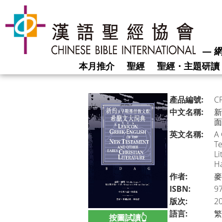
―
網
本月推介
聖經
聖經・主題研讀
產品編號:
C
中文名稱:
新
面
英文名稱:
A 
Te
Li
H
作者:
麥
ISBN:
9
版次:
2
語言:
繁
按圖試讀👆