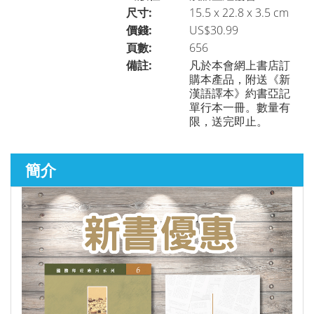
尺寸:
15.5 x 22.8 x 3.5 cm
價錢:
US$30.99
聖經研究
►
頁數:
656
備註:
凡於本會網上書店訂
購本產品，附送《新
漢語譯本》約書亞記
講道／事奉
►
單行本一冊。數量有
限，送完即止。
靈修／讀經
►
簡介
聆聽系列
►
兒童青少年系列
►