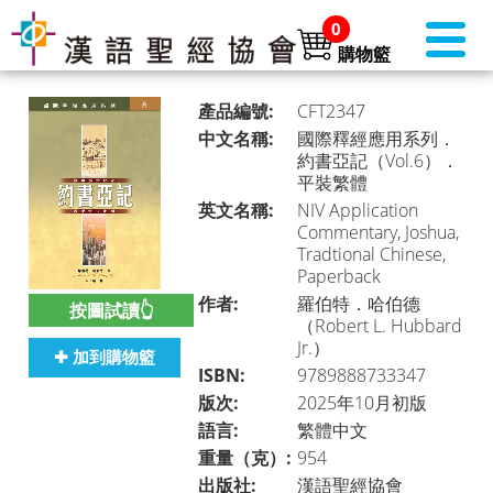
0
購物籃
產品編號:
CFT2347
中文名稱:
國際釋經應用系列．
約書亞記（Vol.6）．
平裝繁體
書店首頁 (美國)
►
英文名稱:
NIV Application
Commentary, Joshua,
Tradtional Chinese,
Paperback
本月推介
►
作者:
羅伯特．哈伯德
按圖試讀👆
（Robert L. Hubbard
Jr.）
✚ 加到購物籃
ISBN:
9789888733347
聖經
►
版次:
2025年10月初版
語言:
繁體中文
重量（克）:
954
聖經・主題研讀
►
出版社:
漢語聖經協會