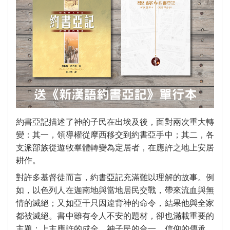
福音禮品
►
電子書
►
產品目錄
約書亞記描述了神的子民在出埃及後，面對兩次重大轉
變：其一，領導權從摩西移交到約書亞手中；其二，各
支派部族從遊牧羣體轉變為定居者，在應許之地上安居
耕作。
對許多基督徒而言，約書亞記充滿難以理解的故事。例
如，以色列人在迦南地與當地居民交戰，帶來流血與無
情的滅絕；又如亞干只因違背神的命令，結果他與全家
都被滅絕。書中雖有令人不安的題材，卻也滿載重要的
主題：上主應許的成全、神子民的合一、信仰的傳承，