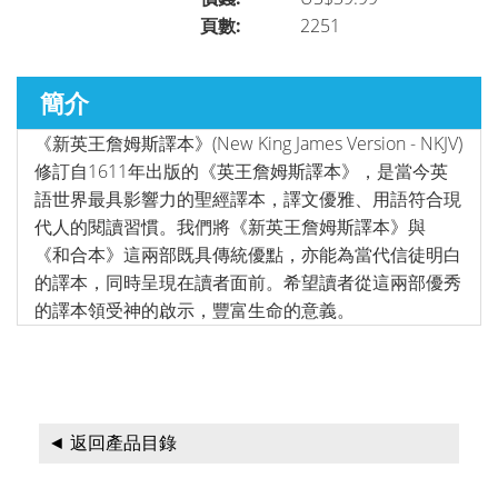
頁數:
2251
聖經研究
►
簡介
《新英王詹姆斯譯本》(New King James Version - NKJV)
講道／事奉
►
修訂自1611年出版的《英王詹姆斯譯本》，是當今英
語世界最具影響力的聖經譯本，譯文優雅、用語符合現
代人的閱讀習慣。我們將《新英王詹姆斯譯本》與
靈修／讀經
►
《和合本》這兩部既具傳統優點，亦能為當代信徒明白
的譯本，同時呈現在讀者面前。希望讀者從這兩部優秀
的譯本領受神的啟示，豐富生命的意義。
聆聽系列
►
兒童青少年系列
►
◄ 返回產品目錄