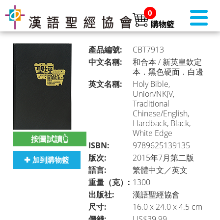
0
購物籃
產品編號:
CBT7913
中文名稱:
和合本 / 新英皇欽定
本．黑色硬面．白邊
英文名稱:
Holy Bible,
書店首頁 (美國)
►
Union/NKJV,
Traditional
Chinese/English,
Hardback, Black,
本月推介
White Edge
►
按圖試讀👆
ISBN:
9789625139135
版次:
2015年7月第二版
✚ 加到購物籃
語言:
繁體中文／英文
聖經
►
重量（克）:
1300
出版社:
漢語聖經協會
尺寸:
16.0 x 24.0 x 4.5 cm
聖經・主題研讀
►
價錢:
US$39.99