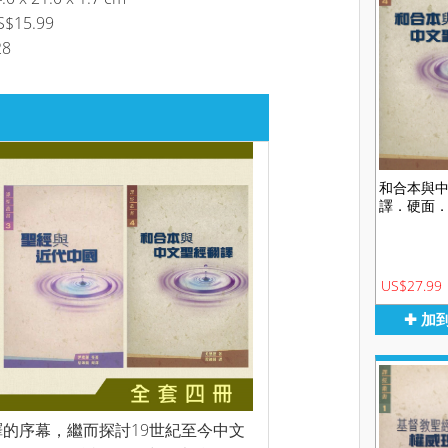
S$15.99
28
和合本與
譯．硬面
US$27.99
✚ 加
譯的序幕，繼而探討19世紀至今中文