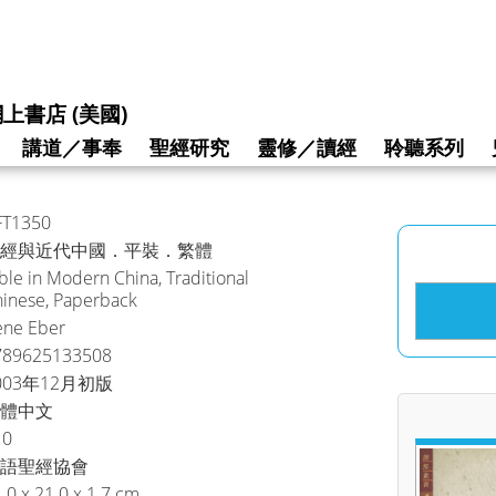
上書店 (美國)
講道／事奉
聖經研究
靈修／讀經
聆聽系列
FT1350
經與近代中國．平裝．繁體
ble in Modern China, Traditional
inese, Paperback
ene Eber
789625133508
003年12月初版
體中文
10
語聖經協會
.0 x 21.0 x 1.7 cm