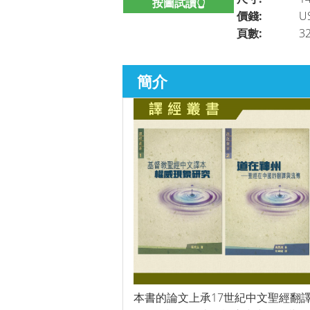
按圖試讀👆
價錢:
U
頁數:
3
簡介
本書的論文上承17世紀中文聖經翻