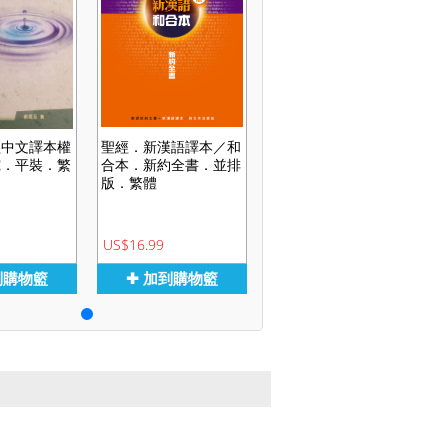
經中文譯本權
聖經．新漢語譯本／和
究．平裝．繁
合本．新約全書．並排
版．繁體
US$16.99
到購物籃
✚ 加到購物籃