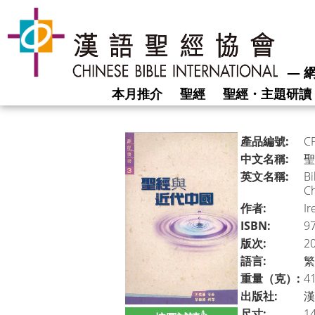
―
網
本月推介
聖經
聖經・主題研讀
產品編號:
C
中文名稱:
聖
英文名稱:
Bi
Ch
作者:
Ir
ISBN:
9
版次:
2
語言:
繁
重量（克）:
4
出版社:
漢
尺寸:
14