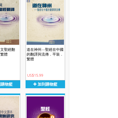
中文聖經翻
道在神州—聖經在中國
．繁體
的翻譯與流傳．平裝．
繁體
US$15.99
到購物籃
✚ 加到購物籃