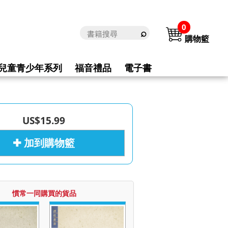
0
購物籃
兒童青少年系列
福音禮品
電子書
US$15.99
✚ 加到購物籃
慣常一同購買的貨品