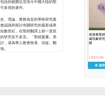
，包括的範圍近至現今中國大陸的聖
不可多得的著作。
歷史、理論、實務為旨的學術研究叢
教會認識和探討有關研究的最新成果
短短數世紀，在聖經翻譯上卻一直投
基督教聖
題的研究並不多見。「聖經叢書」系
威現象研
探討，成為華人教會牧者、信徒、翻
體
園地。
US$15.99
✚ 加