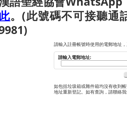
漢語聖經協會WhatsApp：(8
此
。(此號碼不可接聽通話，
聖經研究
9981)
講道／事奉
請輸入註冊帳號時使用的電郵地址，
請輸入電郵地址:
兒童聖經
如包括垃圾箱或雜件箱均沒有收到帳
靈修／讀經
地址重新登記。如有查詢，請聯絡我
聆聽系列