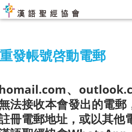
重發帳號啓動電郵
書店首頁 (香港)
書籍推介
homail.com、outlook.
無法接收本會發出的電郵，
聖經
註冊電郵地址，或以其他
聖經・主題研讀