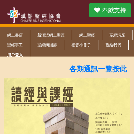
奉獻支持
網上書店
新漢語網上聖經
網上聖經
聖經講座
聖經事工
聖經朗誦節
福音小冊子
聯絡我們
用戶登入
各期通訊一覽按此