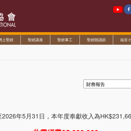
網上聖經
聖經講座
聖經事工
聖經朗誦節
福音
2026年5月31日，本年度奉獻收入為HK$231,6