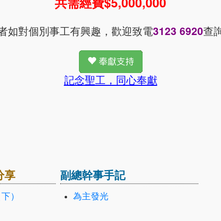
共需經費$5,000,000
者如對個別事工有興趣，歡迎致電
查
3123 6920
記念聖工，同心奉獻
分享
副總幹事手記
（下）
為主發光