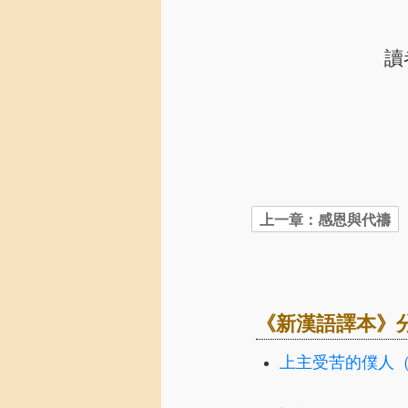
讀
《新漢語譯本》
上主受苦的僕人