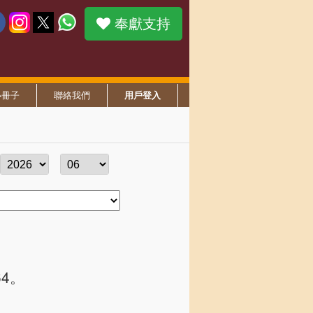
奉獻支持
小冊子
聯絡我們
用戶登入
64。