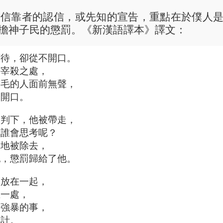
是信靠者的認信，或先知的宣告，重點在於僕人
擔神子民的懲罰。《新漢語譯本》譯文：
苦待，卻從不開口。
去宰殺之處，
剪毛的人面前無聲，
不開口。
審判下，他被帶走，
，誰會思考呢？
之地被除去，
犯，懲罰歸給了他。
人放在一起，
在一處，
過強暴的事，
詭計。