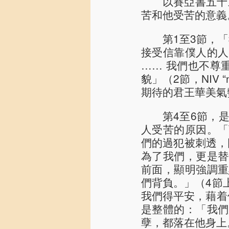
以賽亞書五十
苦和他受苦的意義
第1至3節，
接受信靠僕人的人
…… 我們也不尊
貌」（2節，NIV “
期待的君王華美氣
第4至6節，
人受苦的原因。「
們的過犯被刺透，
為了我們，更是替
前面，顯明強調重
們背負。」（4節
我們得平安，藉着
是整體的：「我們
孽，都落在他身上