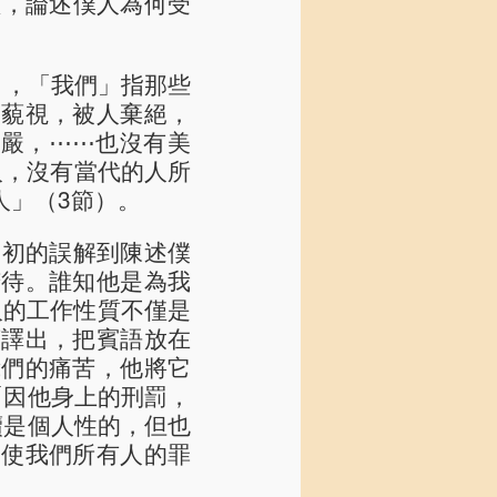
體，論述僕人為何受
），「我們」指那些
被藐視，被人棄絕，
威嚴，⋯⋯也沒有美
是平凡人，沒有當代的人所
人」（3節）。
起初的誤解到陳述僕
苦待。誰知他是為我
人的工作性質不僅是
序譯出，把賓語放在
我們的痛苦，他將它
「因他身上的刑罰，
贖是個人性的，但也
卻使我們所有人的罪