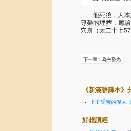
他死後，人本
尊榮的埋葬，應驗
穴裏（太二十七57
《新漢語譯本》
上主受苦的僕人
好想讀經