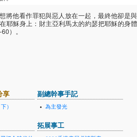
想將他看作罪犯與惡人放在一起，最終他卻是
在耶穌身上：財主亞利馬太的約瑟把耶穌的身
-60）。
分享
副總幹事手記
（下）
為主發光
拓展事工