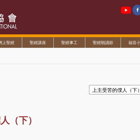
網上聖經
聖經講座
聖經事工
聖經朗誦節
福音
僕人（下）