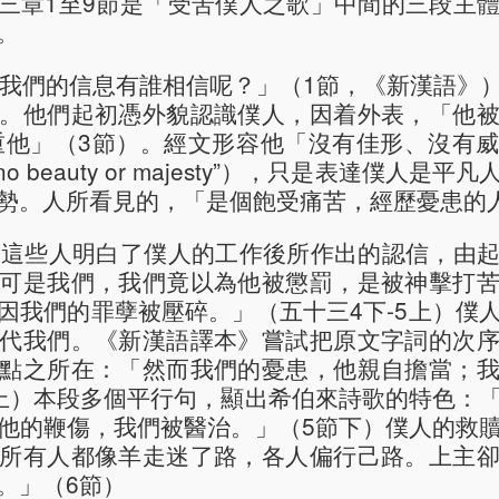
三章1至9節是「受苦僕人之歌」中間的三段主
。
「我們的信息有誰相信呢？」（1節，《新漢語》
。他們起初憑外貌認識僕人，因着外表，「他
重他」（3節）。經文形容他「沒有佳形、沒有
no beauty or majesty”），只是表達僕人
勢。人所看見的，「是個飽受痛苦，經歷憂患的
是這些人明白了僕人的工作後所作出的認信，由
可是我們，我們竟以為他被懲罰，是被神擊打
因我們的罪孽被壓碎。」（五十三4下-5上）僕
代我們。《新漢語譯本》嘗試把原文字詞的次
點之所在：「然而我們的憂患，他親自擔當；
上）本段多個平行句，顯出希伯來詩歌的特色：
他的鞭傷，我們被醫治。」（5節下）僕人的救
所有人都像羊走迷了路，各人偏行己路。上主
。」（6節）