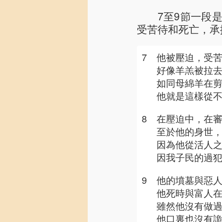
7至9節一段
受苦待和死亡，承
7
他被壓迫，受
好像羊羔被拉
如同母綿羊在
他就是這樣從
8
在壓迫中，在
至於他的身世
因為他從活人
因我子民的過
9
他的墳墓與惡
他死時與富人
雖然他沒有做
他口裏也沒有