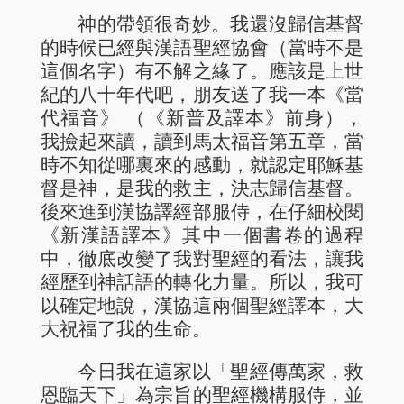
神的帶領很奇妙。我還沒歸信基督
的時候已經與漢語聖經協會（當時不是
這個名字）有不解之緣了。應該是上世
紀的八十年代吧，朋友送了我一本《當
代福音》 （《新普及譯本》前身），
我撿起來讀，讀到馬太福音第五章，當
時不知從哪裏來的感動，就認定耶穌基
督是神，是我的救主，決志歸信基督。
後來進到漢協譯經部服侍，在仔細校閱
《新漢語譯本》其中一個書卷的過程
中，徹底改變了我對聖經的看法，讓我
經歷到神話語的轉化力量。所以，我可
以確定地說，漢協這兩個聖經譯本，大
大祝福了我的生命。
今日我在這家以「聖經傳萬家，救
恩臨天下」為宗旨的聖經機構服侍，並