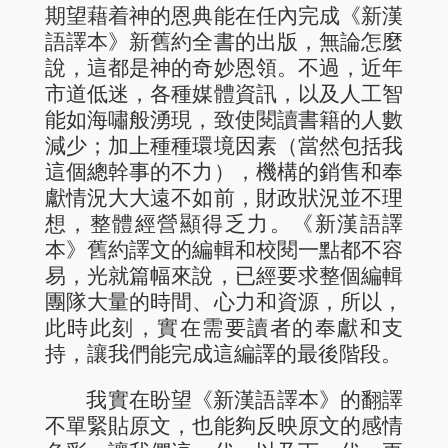
期望藉着神的恩典能在任內完成《新漢
語譯本》新舊約全書的出版，無論怎麼
說，這都是神的奇妙恩領。不過，近年
市道低迷，各種媒體資訊，以及人工智
能如海嘯般湧現，致使閱讀書籍的人數
減少；加上種種環境因素（當然包括我
這個總幹事的不力），機構的銷售和奉
獻情況大大遠不如前，財政狀況並不理
想，整體經營顯得乏力。《新漢語譯
本》舊約譯文的編輯和校閱一點都不容
易，光就篇幅來說，已經要求整個編輯
團隊大量的時間、心力和資源，所以，
此時此刻，實在需要讀者的奉獻和支
持，讓我們能完成這編譯的最後階段。
我實在盼望《新漢語譯本》的翻譯
不單緊貼原文，也能夠反映原文的感情