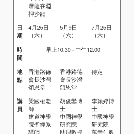
潛龍在淵
押沙龍
日
4月25日
5月9日
7月25日
（六）
（六）
（六）
期
時
早上10:30 - 中午12:00
間
地
香港路德
香港路德
待定
會長沙灣
會長沙灣
點
頌恩堂
頌恩堂
講
梁國權老
胡俊鑾博
李穎婷博
師
士
士
員
建道神學
中國神學
中國神學
院聖經系
研究院
研究院
講師
助理教授
萬崇仁教