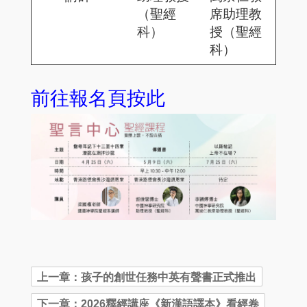
（聖經
席助理教
科）
授（聖經
科）
前往報名頁按此