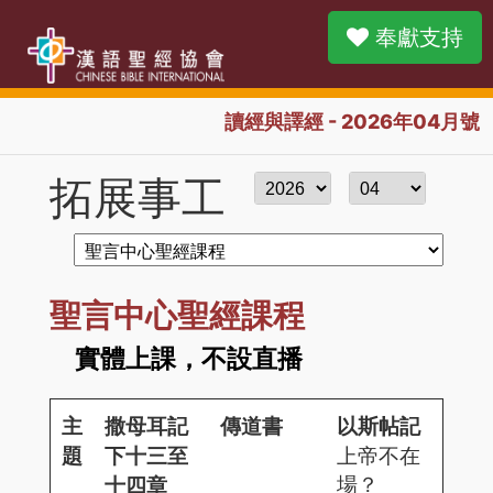
奉獻支持
讀經與譯經 - 2026年04月號
拓展事工
聖言中心聖經課程
實體上課，不設直播
主
撒母耳記
傳道書
以斯帖記
題
下十三至
上帝不在
場？
十四章