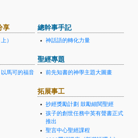
分享
總幹事手記
（上）
神話語的轉化力量
聖經專題
：以馬可的福音
前先知書的神學主題大圖畫
拓展事工
抄經獎勵計劃 鼓勵細閱聖經
孩子的創世任務中英有聲書正式
推出
聖言中心聖經課程