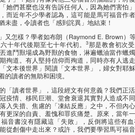
「她們甚麼也沒有告訴任何人，因為她們害怕
，而近年不少學者認為，這可能是馬可福音作
猶未盡，令讀者也「感到詫異」地結束！
又怎樣？學者如布朗（Raymond E. Brown
3
紀六十年代後期至七十年代初。
那是教會初次受
丟進鬥獸場成為野獸的食物，淋遍蠟油當作蠟
期殉道。有人堅持信仰而殉道，同時亦有人逃
「文本後世界」閱讀「文本世界」，婦女對耶
着的讀者的無助和困境。
的「讀者世界」，這段經文有何意義？我們正
冠疫情、移民巨潮、堂會衰退其實對人造成不
落入失措、焦慮的「凍結反應」之中，不但內
有更深的自責、羞愧和罪疚痛楚。原來，當年
，福音書沒有隱藏這「失敗」，反倒將這些有血
能從創傷中走出來？或許，我們要學習馬可福