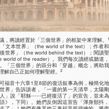
議，將讀經置於「三個世界」的框架中來理解。
本世界」（the world of the text）；
」（the world behind the text）
 world of the reader）。我們每次讀經或
。「三個世界」的區分和「穿越」概念，將助
2
理解自己正如何理解聖經。
可福音十六章1至8節的復活敍事為例，極簡化
世界」告訴讀者，「一週的第一天清早，太陽
人」說「耶穌⋯⋯已經復活了」的宣告，並未
語》，下同）。她們反倒因這宣告「渾身顫抖
走了」！她們有像其他三卷福音所描繪的，將