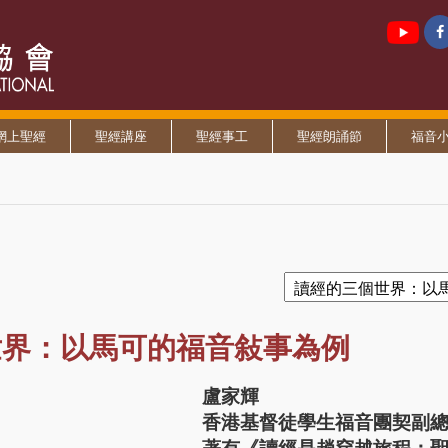
網上聖經
聖經講座
聖經事工
聖經朗誦節
福音
世界：以馬可的福音敍事為例
盧家輝
香港基督徒學生福音團契副