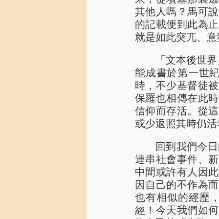
其他人嗎？馬可說
的記載便到此為止
就是如此突兀、意
「文本後世界」
能成書於第一世
時，不少基督徒被
保羅也相傳在此時
信仰而存活。從這
或少返照其時仍活
回到我們今日
連串社會事件、新
中間或許有人因此
因自己的不作為而
也有相似的經歷
經！今天我們如何