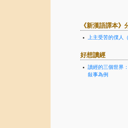
《新漢語譯本》
上主受苦的僕人
好想讀經
讀經的三個世界
敍事為例