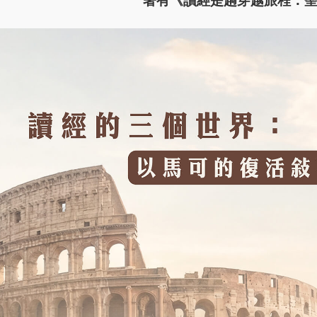
著有《讀經是趟穿越旅程：