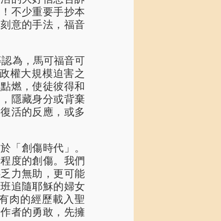
」！不少重要手抄本
者刻意的手法，福音
）等認為，馬可福音可
政權大規模迫害之
燭點燃，使徒彼得和
走，隱藏身分或背棄
穌復活的反應，或多
活於「創傷時代」。
同程度的創傷。我們
心乏力無助，更可能
一班追隨耶穌的婦女
有肉的經歷載入聖
音作者的勇敢，先擁