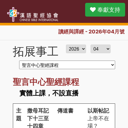
奉獻支持
讀經與譯經 - 2026年04月號
拓展事工
聖言中心聖經課程
實體上課，不設直播
主
撒母耳記
傳道書
以斯帖記
題
下十三至
上帝不在
場？
十四章