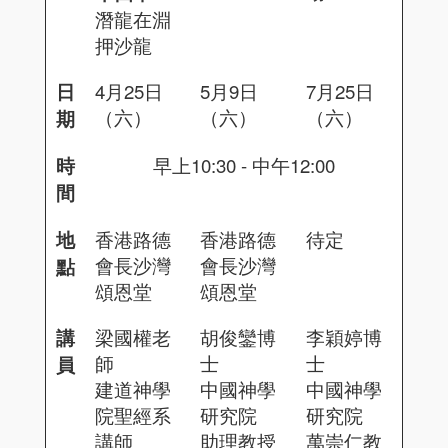
潛龍在淵
押沙龍
日
4月25日
5月9日
7月25日
（六）
（六）
（六）
期
時
早上10:30 - 中午12:00
間
地
香港路德
香港路德
待定
會長沙灣
會長沙灣
點
頌恩堂
頌恩堂
講
梁國權老
胡俊鑾博
李穎婷博
師
士
士
員
建道神學
中國神學
中國神學
院聖經系
研究院
研究院
講師
助理教授
萬崇仁教