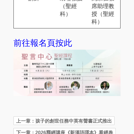
（聖經
席助理教
科）
授（聖經
科）
前往報名頁按此