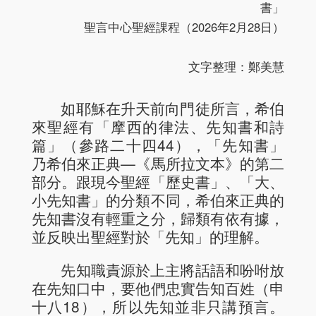
書」
聖言中心聖經課程（2026年2月28日）
文字整理：鄭美慧
如耶穌在升天前向門徒所言，希伯
來聖經有「摩西的律法、先知書和詩
篇」（參路二十四44），「先知書」
乃希伯來正典—《馬所拉文本》的第二
部分。跟現今聖經「歷史書」、「大、
小先知書」的分類不同，希伯來正典的
先知書沒有輕重之分，歸類有依有據，
並反映出聖經對於「先知」的理解。
先知職責源於上主將話語和吩咐放
在先知口中，要他們忠實告知百姓（申
十八18），所以先知並非只講預言。