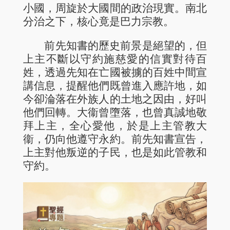
小國，周旋於大國間的政治現實。南北
分治之下，核心竟是巴力宗教。
前先知書的歷史前景是絕望的，但
上主不斷以守約施慈愛的信實對待百
姓，透過先知在亡國被擄的百姓中間宣
講信息，提醒他們既曾進入應許地，如
今卻淪落在外族人的土地之因由，好叫
他們回轉。大衞曾墮落，也曾真誠地敬
拜上主，全心愛他，於是上主管教大
衞，仍向他遵守永約。前先知書宣告，
上主對他叛逆的子民，也是如此管教和
守約。