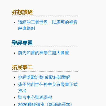
好想讀經
讀經的三個世界：以馬可的福音
敍事為例
聖經專題
前先知書的神學主題大圖畫
拓展事工
抄經獎勵計劃 鼓勵細閱聖經
孩子的創世任務中英有聲書正式
推出
聖言中心聖經課程
2026釋經講座《新漢語譯本》