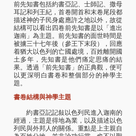
前先知書包括約書亞記、士師記、撒母
耳記和列王紀，首卷開首和末卷尾段都
描述神的子民身處應許之地以外，故從
結構可以看出四卷前先知書是以「進出
迦南」為主題。前先知書的面世時間是
被擄三十七年後（參王下末段），回應
着猶大以色列的亡國處境，百姓離開國
土多年，先知書是他們痛定思痛的結
果。透過「前先知書」的正典觀，便可
以更深明白書卷和整個部分的神學主
題。
書卷結構與神學主題
約書亞記記敍以色列民進入迦南的
經過，主題是得地為業，以及描述以色
列民與外邦人的關係。重點是上主親自
為百姓分地，並非論功行賞，也不以聖