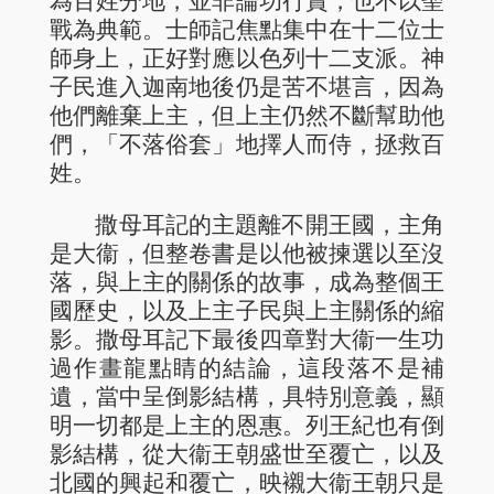
戰為典範。士師記焦點集中在十二位士
師身上，正好對應以色列十二支派。神
子民進入迦南地後仍是苦不堪言，因為
他們離棄上主，但上主仍然不斷幫助他
們，「不落俗套」地擇人而侍，拯救百
姓。
撒母耳記的主題離不開王國，主角
是大衞，但整卷書是以他被揀選以至沒
落，與上主的關係的故事，成為整個王
國歷史，以及上主子民與上主關係的縮
影。撒母耳記下最後四章對大衞一生功
過作畫龍點睛的結論，這段落不是補
遺，當中呈倒影結構，具特別意義，顯
明一切都是上主的恩惠。列王紀也有倒
影結構，從大衞王朝盛世至覆亡，以及
北國的興起和覆亡，映襯大衞王朝只是