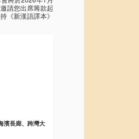
，邀請您出席籌款起
支持《新漢語譯本》
海濱長廊、跨灣大