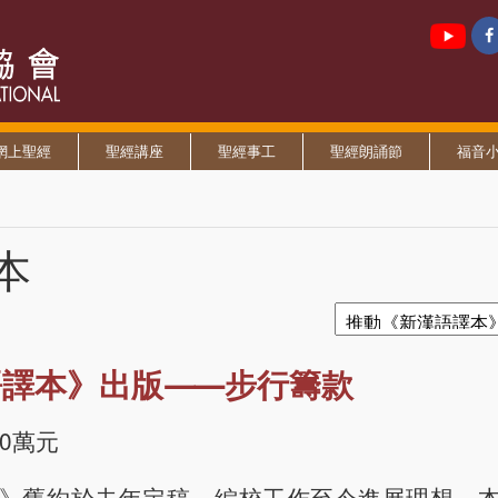
網上聖經
聖經講座
聖經事工
聖經朗誦節
福音
本
語譯本》出版⸺步行籌款
0萬元
》舊約於去年定稿，編校工作至今進展理想。本會