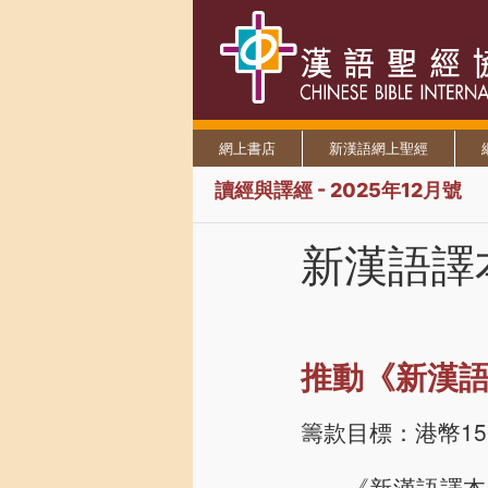
網上書店
新漢語網上聖經
讀經與譯經 - 2025年12月號
新漢語譯
推動《新漢
籌款目標：港幣15
《新漢語譯本