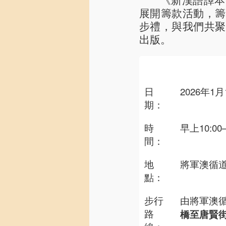
展開籌款活動，籌
步禮，與我們共聚
出版。
日
2026年1
期：
時
早上10:00–
間：
地
將軍澳循
點：
步行
由將軍澳
路
橋至唐賢