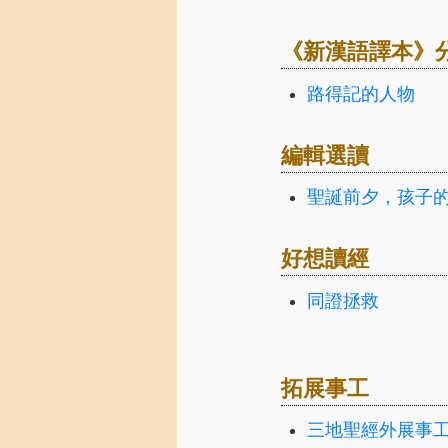
《新漢語譯本》
路得記的人物
編輯選讀
聖誕前夕，孩子
好想讀經
同證拯救
拓展事工
三地聖經外展事