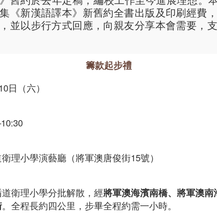
集《新漢語譯本》新舊約全書出版及印刷經費
，並以步行方式回應，向親友分享本會需要，
籌款起步禮
月10日（六）
10:30
道衛理小學演藝廳（將軍澳唐俊街15號）
循道衛理小學分批解散，經
將軍澳海濱南橋、將軍澳南
街
。全程長約四公里，步畢全程約需一小時。