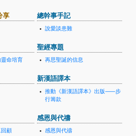
分享
總幹事手記
說愛談患難
聖經專題
的靈命培育
再思聖誕的信息
新漢語譯本
推動《新漢語譯本》出版⸺步
行籌款
感恩與代禱
工回顧
感恩與代禱