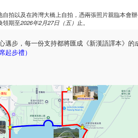
地自拍以及在跨灣大橋上自拍，憑兩張照片親臨本會辦
換領期至
2026年2月27日（五）
止。
心邁步，每一份支持都將匯成《新漢語譯本》的
席起步禮）