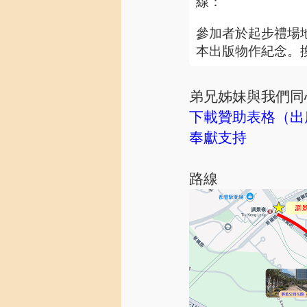
線：
參加者於起步禮場
本出版物作紀念。
弟兄姊妹與我們同
下載贊助表格（出
奉獻支持
路線