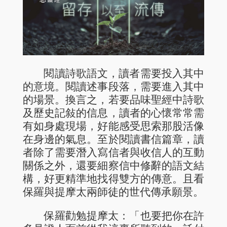
閱讀詩歌語文，讀者需要投入其中
的意境。閱讀述事段落，需要進入其中
的場景。換言之，若要品味聖經中詩歌
及歷史記敍的信息，讀者的心懷常常需
有如身處現場，好能感受思索那股活像
在身邊的氣息。至於閱讀書信篇章，讀
者除了需要潛入寫信者與收信人的互動
關係之外，還要細察信中修辭的語文結
構，好更精準地找得雙方的傳意。且看
保羅與提摩太兩師徒的世代傳承願景。
保羅勸勉提摩太：「也要把你在許