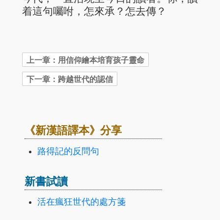
着這句囑咐，怎來承？怎去傳？
《新漢語譯本》分享
路得記的反問句
新書試讀
活在瘋狂世代的處方箋