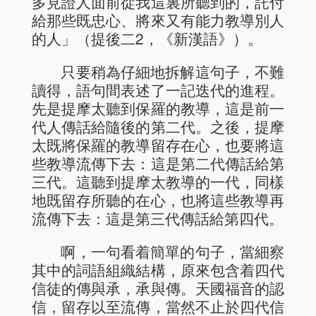
多見證人面前從我這裏所聽到的，託付
給那些既忠心、將來又有能力教導別人
的人」（提後二2，《新漢語》）。
只要稍為仔細地拆解這句子，不難
讀得，語句間表述了一記迭代的進程。
先是提摩太聽到保羅的教導，這是前一
代人傳話給隨後的第二代。之後，提摩
太既將保羅的教導留存在心，也要將這
些教導流傳下去：這是第二代傳話給第
三代。這聽到提摩太教導的一代，同樣
地既留存所聽的在心，也將這些教導再
流傳下去：這是第三代傳話給第四代。
啊，一句看着簡單的句子，當細察
其中的詞語組織結構，原來包含着四代
信徒的傳與承，承與傳。天國福音的認
信，留存以至流傳，當然不止於四代信