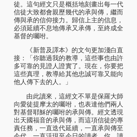
徒。這句經文只是概括地刻畫出每一代
信徒大致都會親歷幾代的承與傳，繼而
傳與承的信仰接力。歸信上主的信息，
必須延續不息地傳承又承傳，至終成全
基督的囑咐。
《新普及譯本》的文句更加淺白直
接：「你聽過我的教導，這些事也由許
多可靠的見證人證實了。現在，你要把
這些真理，教導給其他忠誠可靠又能向
他人傳下去的人。」
由此讀來，這經文不單是保羅大師
向愛徒提摩太的囑咐，也表達他們兩人
對基督耶穌的囑咐的承與傳。經文透現
出天國福音的承與傳，而這項信徒的專
責任務，一直迭代延續，一直承與傳至
今代，一直活現至今日的讀者。你，讀