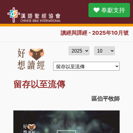
奉獻支持
讀經與譯經 - 2025年10月號
留存以至流傳
區伯平牧師