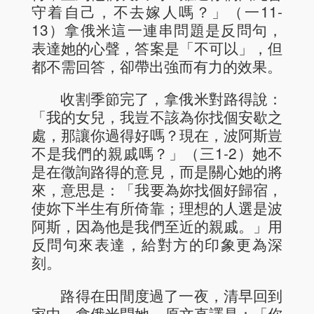
守着自己，不去嫁人嗎？」（一11-
13）拿俄米這一連串問題是反問句，
表達她的心聲，答案是「不可以」，但
都不需回答，卻帶出強而有力的效果。
收割季節完了，拿俄米對路得說：
「我的女兒，我豈不該為你找個安歇之
處，那讓你過得好嗎？現在，波阿斯豈
不是我們的親戚嗎？」（三1-2）她不
是在徵詢路得的意見，而是關心她的將
來，意思是：「我要為妳找個好歸宿，
使妳下半生有所倚靠；理想的人選是波
阿斯，因為他是我們至近的親戚。」用
反問句來表達，給對方的印象更為深
刻。
路得在田間度過了一夜，清早回到
家中，拿俄米問她，原文直譯是：「你