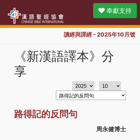
奉獻支持
讀經與譯經 - 2025年10月號
《新漢語譯本》分
享
路得記的反問句
周永健博士