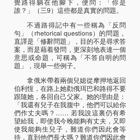
覺路得躺在他腳下，便問：「你是
誰？」（三9）這些都是真實的問題。
不過路得記中有一些稱為「反問
句」（rhetorical questions）的問題，
直譯是「修辭問題」，目的不是尋求答
案，而是藉着發問，更深刻地表達一個
意思或命題，可稱為「不答自明的問
題」，現舉一些例子。
拿俄米帶着兩個兒媳從摩押地返回
伯利恆，在路上她勸俄珥巴和路得不要
跟隨她，各回自己父家。她的理由是：
「我還有兒子在我腹中，他們可以給你
們作丈夫嗎？…… 若我說這裏仍有希
望給我，即使我今晚能夠有丈夫，又即
使我能夠生兒子，難道你們因此會等
待，直到他們長大嗎？難道你們因此會