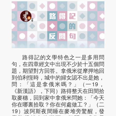
路得記的文學特色之一是多用問
句，在四章經文中出現不少於十五個問
題，期望對方回答。拿俄米從摩押地回
到伯利恆時，城中的婦女認不出是她，
問：「這是拿俄米嗎？」（一19，
《新漢語》，下同）路得整天在田間拾
取麥穗，回到家中拿俄米問她：「今天
你在哪裏拾取？你在何處做工？」（二
19）波阿斯夜間睡在麥堆旁驚醒，發