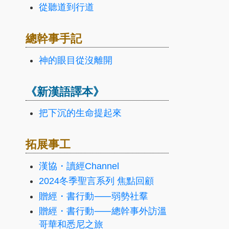
從聽道到行道
總幹事手記
神的眼目從沒離開
《新漢語譯本》
把下沉的生命提起來
拓展事工
漢協・讀經Channel
2024冬季聖言系列 焦點回顧
贈經・書行動⸺弱勢社羣
贈經・書行動⸺總幹事外訪溫
哥華和悉尼之旅