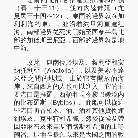
（賽二十三11），並向內陸伸延（尤
見民三十四2-12）。東面的邊界就在加
利利海的東岸，並沿着約旦河直達紅
海。南部邊界從死海開始至西奈半島北
部的加低斯巴尼亞，西部的邊界就是地
中海。
故此，迦南位於埃及、敍利亞和安
納托利亞（Anatolia），以及美索不達
米亞之間的地域。由於它有開放的海
岸，來自西方的人也可以進入。它的主
要港口是推羅、西頓和現今黎巴嫩境內
的比布羅斯（Byblos）。商船可以從這
些港口將香柏木、油、酒和其他貨物運
到埃及、克里特和希臘，然後從埃及帶
回亞麻布及來自塞浦路斯和希臘的上等
陶器。這地區長久以來是大國之間的戰