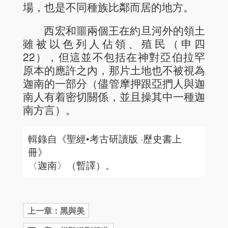
場，也是不同種族比鄰而居的地方。
西宏和噩兩個王在約旦河外的領土
雖被以色列人佔領、殖民（申四
22），但這並不包括在神對亞伯拉罕
原本的應許之內，那片土地也不被視為
迦南的一部分（儘管摩押跟亞捫人與迦
南人有着密切關係，並且操其中一種迦
南方言）。
輯錄自《聖經•考古研讀版 ·歷史書上
冊》
〈迦南〉（暫譯）。