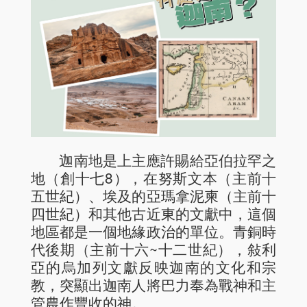
迦南地是上主應許賜給亞伯拉罕之
地（創十七8），在努斯文本（主前十
五世紀）、埃及的亞瑪拿泥柬（主前十
四世紀）和其他古近東的文獻中，這個
地區都是一個地緣政治的單位。青銅時
代後期（主前十六~十二世紀），敍利
亞的烏加列文獻反映迦南的文化和宗
教，突顯出迦南人將巴力奉為戰神和主
管農作豐收的神。