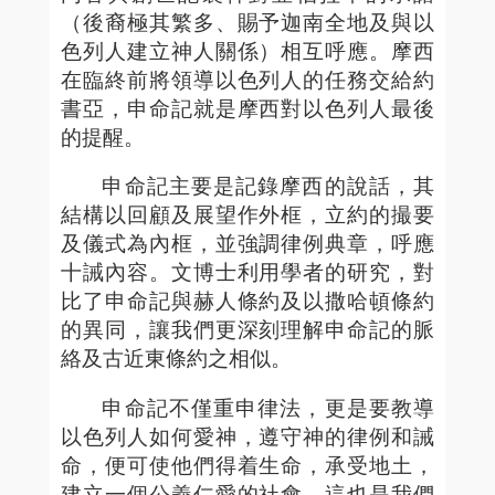
（後裔極其繁多、賜予迦南全地及與以
色列人建立神人關係）相互呼應。摩西
在臨終前將領導以色列人的任務交給約
書亞，申命記就是摩西對以色列人最後
的提醒。
申命記主要是記錄摩西的說話，其
結構以回顧及展望作外框，立約的撮要
及儀式為內框，並強調律例典章，呼應
十誡內容。文博士利用學者的研究，對
比了申命記與赫人條約及以撒哈頓條約
的異同，讓我們更深刻理解申命記的脈
絡及古近東條約之相似。
申命記不僅重申律法，更是要教導
以色列人如何愛神，遵守神的律例和誡
命，便可使他們得着生命，承受地土，
建立一個公義仁愛的社會，這也是我們