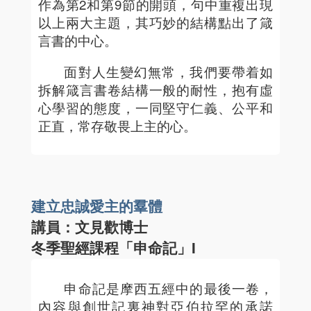
作為第2和第9節的開頭，句中重複出現
以上兩大主題，其巧妙的結構點出了箴
言書的中心。
面對人生變幻無常，我們要帶着如
拆解箴言書卷結構一般的耐性，抱有虛
心學習的態度，一同堅守仁義、公平和
正直，常存敬畏上主的心。
建立忠誠愛主的羣體
講員：文見歡博士
冬季聖經課程「申命記」I
申命記是摩西五經中的最後一卷，
內容與創世記裏神對亞伯拉罕的承諾