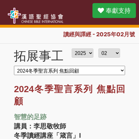
奉獻支持
讀經與譯經 - 2025年02月號
拓展事工
2024冬季聖言系列 焦點回
顧
智慧的足跡
講員：李思敬牧師
冬季讀經講座「箴言」I