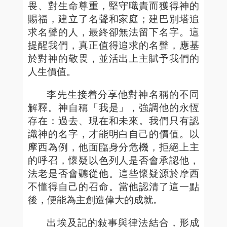
畏、對生命尊重，堅守職責而獲得神的
賜福，建立了名聲和家庭；建巴別塔追
求名聲的人，最終卻無法留下名字。這
提醒我們，真正值得追求的名聲，應基
於對神的敬畏，並活出上主賦予我們的
人生價值。
李先生接着分享他對神名稱的不同
解釋。神自稱「我是」，強調他的永恆
存在：過去、現在和未來。我們只有認
識神的名字，才能明白自己的價值。以
摩西為例，他面臨身分危機，拒絕上主
的呼召，懷疑以色列人是否會承認他，
法老是否會聽從他。這些懷疑源於摩西
不懂得自己的召命。當他認清了這一點
後，便能為主創造偉大的成就。
出埃及記的敍事與律法結合，形成