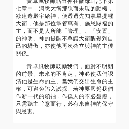
黃卓風牧師點出神在撒母耳記下第
七章中，洞悉大衞那隱而未現的動機，
欲建造殿宇給神，便透過先知拿單提醒
大衞，他是那位掌管萬有、施恩賜福的
主，而不是人所能「管理」、「安置」
的神明。神的提醒不單讓大衞醒覺到自
己的驕傲，亦使他再次確立與神的主僕
關係。
黃卓風牧師鼓勵我們，面對不明朗
的前景、未來的不肯定，神必使我們認
清他是生命的主。當我們交出生命的主
權，可避免陷入試探。若神要興起我們
作新一代的領袖，作僕人的不必憂慮，
只需聽主旨意而行，必有來自神的保守
與恩惠。