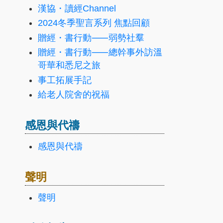
漢協・讀經Channel
2024冬季聖言系列 焦點回顧
贈經・書行動⸺弱勢社羣
贈經・書行動⸺總幹事外訪溫
哥華和悉尼之旅
事工拓展手記
給老人院舍的祝福
感恩與代禱
感恩與代禱
聲明
聲明