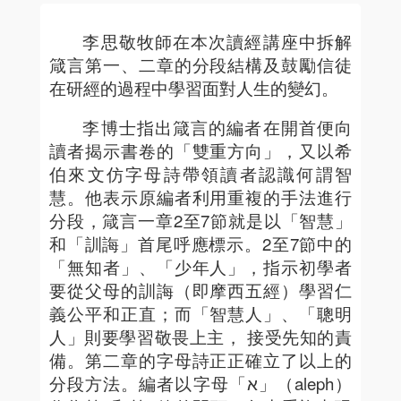
李思敬牧師在本次讀經講座中拆解
箴言第一、二章的分段結構及鼓勵信徒
在研經的過程中學習面對人生的變幻。
李博士指出箴言的編者在開首便向
讀者揭示書卷的「雙重方向」，又以希
伯來文仿字母詩帶領讀者認識何謂智
慧。他表示原編者利用重複的手法進行
分段，箴言一章2至7節就是以「智慧」
和「訓誨」首尾呼應標示。2至7節中的
「無知者」、「少年人」，指示初學者
要從父母的訓誨（即摩西五經）學習仁
義公平和正直；而「智慧人」、「聰明
人」則要學習敬畏上主， 接受先知的責
備。第二章的字母詩正正確立了以上的
分段方法。編者以字母「א」（aleph）