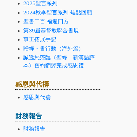
2025聖言系列
2024秋季聖言系列 焦點回顧
聖書二百 福遍四方
第39屆基督教聯合書展
事工拓展手記
贈經・書行動（海外篇）
誠邀您蒞臨《聖經．新漢語譯
本》舊約翻譯完成感恩禮
感恩與代禱
感恩與代禱
財務報告
財務報告