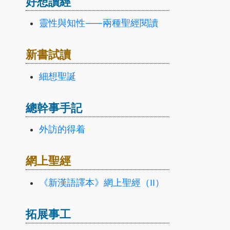
好想讀經
靈性與知性⸺兩種聖經閱讀
新書試讀
細想聖誕
總幹事手記
外訪的得着
網上聖經
《新漢語譯本》網上聖經（II）
拓展事工