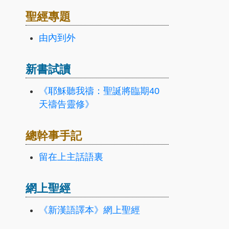
聖經專題
由內到外
新書試讀
《耶穌聽我禱：聖誕將臨期40
天禱告靈修》
總幹事手記
留在上主話語裏
網上聖經
《新漢語譯本》網上聖經