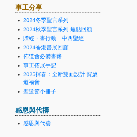
事工分享
2024冬季聖言系列
2024秋季聖言系列 焦點回顧
贈經・書行動：中西聖經
2024香港書展回顧
佈道會必備書籍
事工拓展手記
2025揮春：全新雙面設計 賀歲
道福音
聖誕節小冊子
感恩與代禱
感恩與代禱