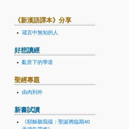
《新漢語譯本》分享
箴言中無知的人
好想讀經
亂世下的學道
聖經專題
由內到外
新書試讀
《耶穌聽我禱：聖誕將臨期40