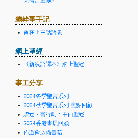
天禱告靈修》
總幹事手記
留在上主話語裏
網上聖經
《新漢語譯本》網上聖經
事工分享
2024冬季聖言系列
2024秋季聖言系列 焦點回顧
贈經・書行動：中西聖經
2024香港書展回顧
佈道會必備書籍