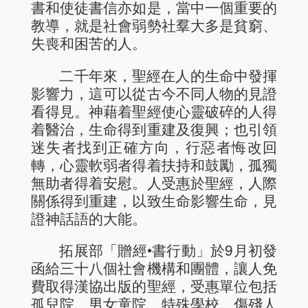
書和使徒書信亦如是，當中一個重要的
教導，就是社會弱勢社羣大多是貧窮、
失喪和困苦的人。
二千年來，聖經在人的生命中發揮
影響力，這可以從古今不同人物的見證
看得見。神藉着聖經使心靈破碎的人得
着醫治，生命得到重建及復興；也引領
迷失者找到正確方向，行惡者悔改回
轉，心靈軟弱者得着扶持和鼓勵，孤獨
無助者得着安慰。人受惠於聖經，人際
關係得到重建，以致生命影響生命，見
證神話語的大能。
拓展部「贈經•書行動」於9月初發
函給三十八個社會機構和團體，讓人免
費取得漢協出版的聖經，受惠單位包括
孤兒院、男女童院、特殊學校、傷殘人