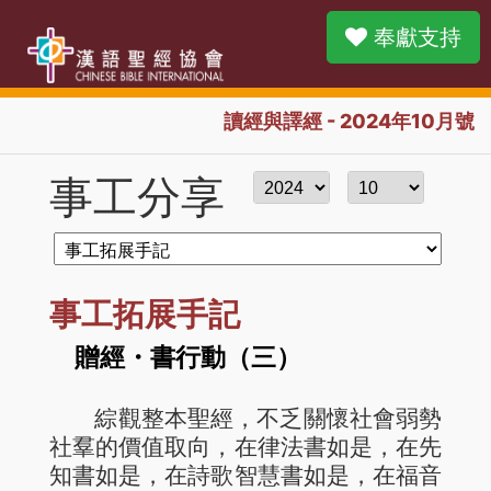
奉獻支持
讀經與譯經 - 2024年10月號
事工分享
事工拓展手記
贈經・書行動（三）
綜觀整本聖經，不乏關懷社會弱勢
社羣的價值取向，在律法書如是，在先
知書如是，在詩歌智慧書如是，在福音