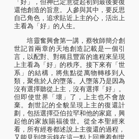
「好」，但神已定意從起初到最後要復
還他創造的旨意。人參與其中，要反思
自己角色，追求貼近上主的心，活出上
主看為「好」的人生。
培靈奮興會第一講，蔡牧師簡介創
世記首兩章的天地創造記載是一個引
言，以配對、對稱且豐富的進程來呈現
上主看為「好」的秩序。接下來有「世
系」的結構，將焦點從萬物轉移到人
類，聚焦於人的墮落。人墮落乃是因為
沒有選擇聽從上主，沒有選擇「好」。
但即使世界「壞」了，上主也不會放
棄。創世記的全貌呈現上主的復還計
劃，包括選擇亞伯拉罕和他的家庭，興
起他的家族賜福後世。從全本聖經來
看，所有經卷都述說上主復還的過程，
又能見到啓示錄在這一點上回應着創世