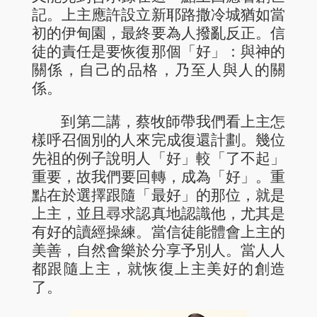
記。上主應許設立新耶路撒冷城猶如當
初的伊甸園，最終要為人撥亂反正。信
徒的責任是要恢復那個「好」：與神的
關係，自己的品格，乃至人與人的關
係。
到第二講，蔡牧師帶我們看上主怎
樣呼召個別的人來完成復還計劃。幾位
先祖的例子說明人「好」較「了不起」
重要，故我們要回轉，成為「好」。重
點在於選擇跟隨「最好」的那位，就是
上主，並且尋求認真地認識他，尤其是
有好的讀經操練。當信徒能體會上主的
美善，自然會樂於分享予別人。當人人
都跟隨上主，就恢復上主美好的創造
了。