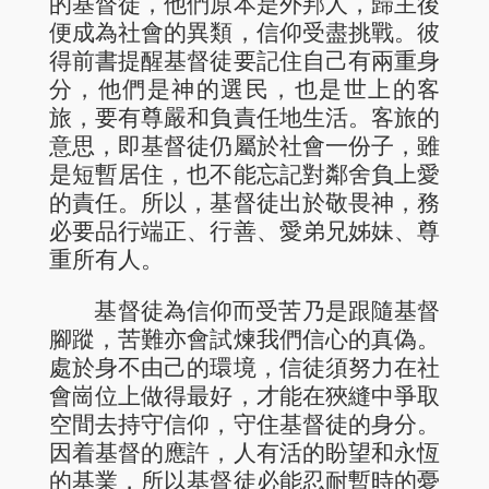
的基督徒，他們原本是外邦人，歸主後
便成為社會的異類，信仰受盡挑戰。彼
得前書提醒基督徒要記住自己有兩重身
分，他們是神的選民，也是世上的客
旅，要有尊嚴和負責任地生活。客旅的
意思，即基督徒仍屬於社會一份子，雖
是短暫居住，也不能忘記對鄰舍負上愛
的責任。所以，基督徒出於敬畏神，務
必要品行端正、行善、愛弟兄姊妹、尊
重所有人。
基督徒為信仰而受苦乃是跟隨基督
腳蹤，苦難亦會試煉我們信心的真偽。
處於身不由己的環境，信徒須努力在社
會崗位上做得最好，才能在狹縫中爭取
空間去持守信仰，守住基督徒的身分。
因着基督的應許，人有活的盼望和永恆
的基業，所以基督徒必能忍耐暫時的憂