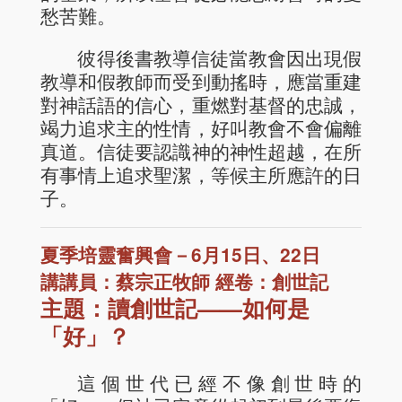
愁苦難。
彼得後書教導信徒當教會因出現假
教導和假教師而受到動搖時，應當重建
對神話語的信心，重燃對基督的忠誠，
竭力追求主的性情，好叫教會不會偏離
真道。信徒要認識神的神性超越，在所
有事情上追求聖潔，等候主所應許的日
子。
夏季培靈奮興會－6月15日、22日
講講員：蔡宗正牧師 經卷：創世記
主題：讀創世記——如何是
「好」？
這個世代已經不像創世時的