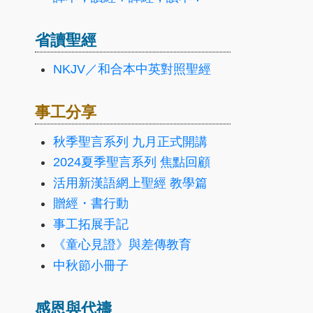
省讀聖經
NKJV／和合本中英對照聖經
事工分享
秋季聖言系列 九月正式開講
2024夏季聖言系列 焦點回顧
活用新漢語網上聖經 教學篇
贈經・書行動
事工拓展手記
《童心見證》與差傳教育
中秋節小冊子
感恩與代禱