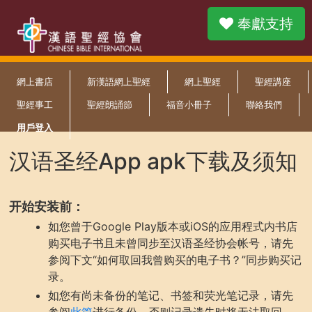
奉獻支持
網上書店
新漢語網上聖經
網上聖經
聖經講座
聖經事工
聖經朗誦節
福音小冊子
聯絡我們
用戶登入
汉语圣经App apk下载及须知
开始安装前：
如您曾于Google Play版本或iOS的应用程式内书店
购买电子书且未曾同步至汉语圣经协会帐号，请先
参阅下文“如何取回我曾购买的电子书？”同步购买记
录。
如您有尚未备份的笔记、书签和荧光笔记录，请先