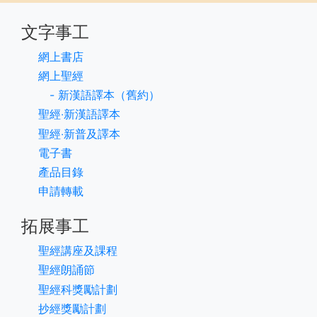
文字事工
網上書店
網上聖經
- 新漢語譯本（舊約）
聖經‧新漢語譯本
聖經‧新普及譯本
電子書
產品目錄
申請轉載
拓展事工
聖經講座及課程
聖經朗誦節
聖經科獎勵計劃
抄經獎勵計劃