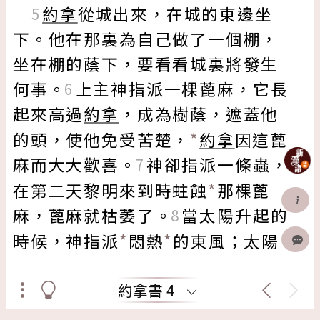
約拿
從城出來
，在城的東邊坐
5
下。他在那裏為自己做了一個棚，
坐在棚的蔭下，要
看看
城裏將發生
何事。
上主神
指派
一棵蓖麻，它長
6
起來高過
約拿
，成為樹蔭，遮蓋他
*
的頭，使他免受苦楚，
約拿
因這蓖
麻而
大大歡喜
。
神卻
指派
一條蟲，
7
*
在第二天黎明來到時蛀蝕
那棵蓖
麻，蓖麻就枯萎了。
當太陽升起的
8
*
*
時候，神
指派
悶熱
的東風；太陽
猛曬
約拿
的頭，使他頭暈，他就為
自己求死，說：「
我死比活着好
約拿書 4
啊
！」
神對
約拿
說：「
你因那棵蓖
9