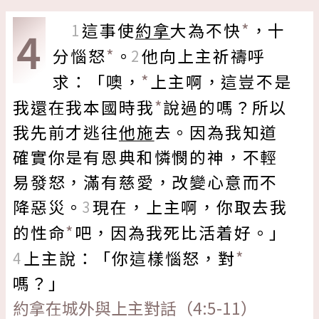
*
這事使
約拿
大為不快
，十
4
1
*
分
惱怒
。
他向上主祈禱呼
2
*
求
：「
噢
，
上主啊，
這豈不是
*
我還在我本國時我
說過的嗎？
所以
我先前才逃往
他施
去。因為
我知道
確實你是有恩典和憐憫的神，不輕
易發怒，滿有慈愛，改變心意而不
降惡災。
現在，上主啊，你取去我
3
*
的
性命
吧，因為
我死比活着好
。」
*
上主說：「
你這樣
惱怒
，對
4
嗎？
」
約拿在城外與上主對話（4:5-11）